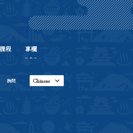
課程
專欄
Chinese
詢問
English
Japanese
Korean