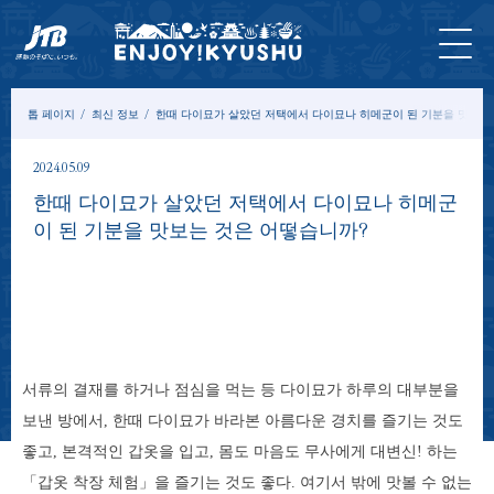
홈 페
최신
투어&
입장
묵
모델
칼
이지
정보
체험
권
다
코스
럼
톱 페이지
최신 정보
한때 다이묘가 살았던 저택에서 다이묘나 히메군이 된 기분을 맛보는
2024.05.09
한때 다이묘가 살았던 저택에서 다이묘나 히메군
이 된 기분을 맛보는 것은 어떻습니까?
서류의 결재를 하거나 점심을 먹는 등 다이묘가 하루의 대부분을
보낸 방에서, 한때 다이묘가 바라본 아름다운 경치를 즐기는 것도
좋고, 본격적인 갑옷을 입고, 몸도 마음도 무사에게 대변신! 하는
「갑옷 착장 체험」을 즐기는 것도 좋다. 여기서 밖에 맛볼 수 없는