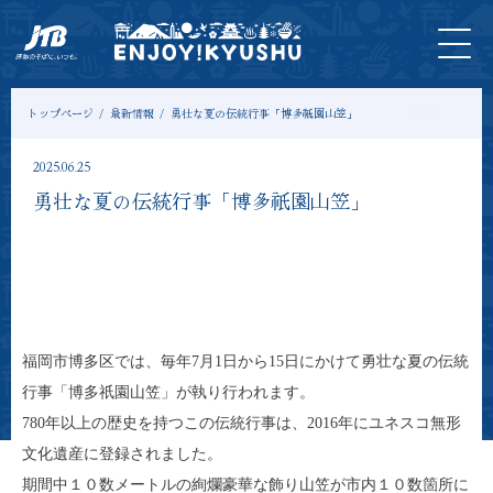
HOME
最新
ツアー
入
宿
モデル
コ
情報
＆体験
場
泊
コース
ラ
券
ム
トップページ
最新情報
勇壮な夏の伝統行事「博多祇園山笠」
2025.06.25
勇壮な夏の伝統行事「博多祇園山笠」
福岡市博多区では、毎年7月1日から15日にかけて勇壮な夏の伝統
行事「博多祇園山笠」が執り行われます。
780年以上の歴史を持つこの伝統行事は、2016年にユネスコ無形
文化遺産に登録されました。
期間中１０数メートルの絢爛豪華な飾り山笠が市内１０数箇所に