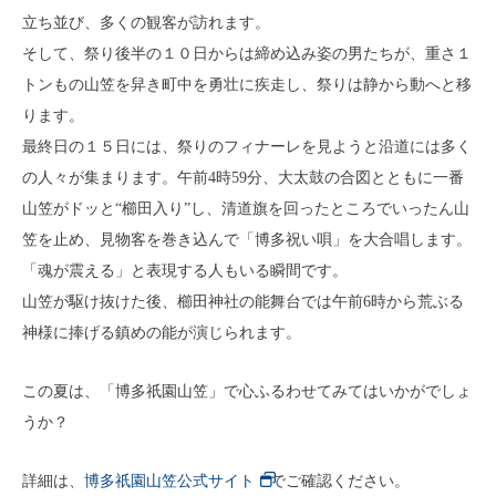
立ち並び、多くの観客が訪れます。
そして、祭り後半の１０日からは締め込み姿の男たちが、重さ１
トンもの山笠を舁き町中を勇壮に疾走し、祭りは静から動へと移
ります。
最終日の１５日には、祭りのフィナーレを見ようと沿道には多く
の人々が集まります。午前4時59分、大太鼓の合図とともに一番
山笠がドッと“櫛田入り”し、清道旗を回ったところでいったん山
笠を止め、見物客を巻き込んで「博多祝い唄」を大合唱します。
「魂が震える」と表現する人もいる瞬間です。
山笠が駆け抜けた後、櫛田神社の能舞台では午前6時から荒ぶる
神様に捧げる鎮めの能が演じられます。
この夏は、「博多祇園山笠」で心ふるわせてみてはいかがでしょ
うか？
詳細は、
博多祇園山笠公式サイト
でご確認ください。