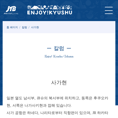
홈 페
최신
투어&
입장
묵
모델
칼
이지
정보
체험
권
다
코스
럼
톱 페이지
칼럼
사가현
칼럼
Enjoy! Kyushu Column
사가현
일본 열도 남서부, 큐슈의 북서부에 위치하고, 동쪽은 후쿠오카
현, 서쪽은 나가사키현과 접해 있습니다.
사가 공항은 하네다, 나리타로부터 직항편이 있으며, JR 하카타