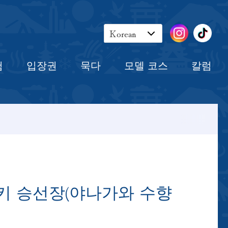
장권
묵다
모델 코스
칼럼
Korean
English
험
입장권
묵다
모델 코스
칼럼
Japanese
Chinese
키 승선장(야나가와 수향