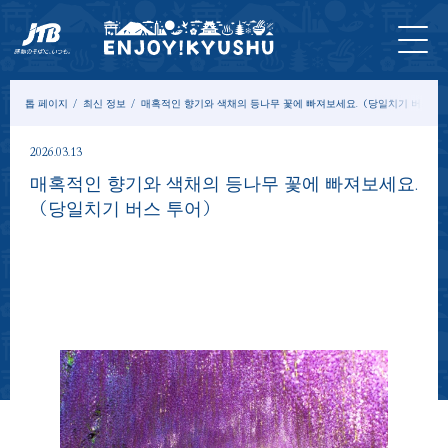
홈 페
최신
투어&
입장
묵
모델
칼
이지
정보
체험
권
다
코스
럼
톱 페이지
최신 정보
매혹적인 향기와 색채의 등나무 꽃에 빠져보세요.（당일치기 버스 투
2026.03.13
매혹적인 향기와 색채의 등나무 꽃에 빠져보세요.
（당일치기 버스 투어）