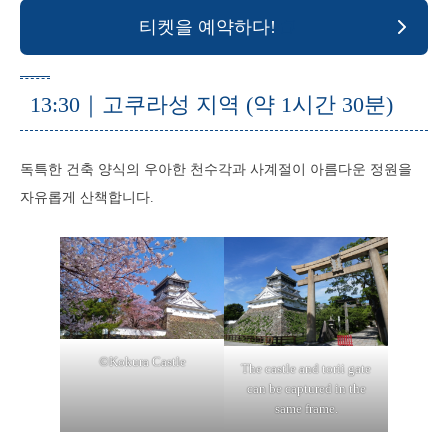
티켓을 예약하다!
13:30｜고쿠라성 지역 (약 1시간 30분)
독특한 건축 양식의 우아한 천수각과 사계절이 아름다운 정원을
자유롭게 산책합니다.
©Kokura Castle
The castle and torii gate
can be captured in the
same frame.