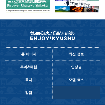
홈 페이지
최신 정보
투어&체험
입장권
묵다
모델 코스
칼럼