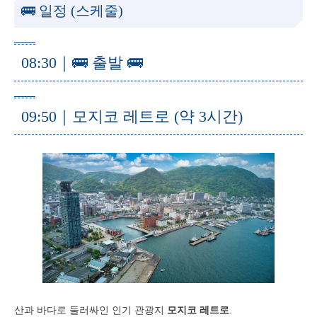
🚌 일정 (스케줄)
08:30｜🚌 출발 🚌
09:50｜모지코 레트로 (약 3시간)
산과 바다로 둘러싸인 인기 관광지
모지코 레트로
.