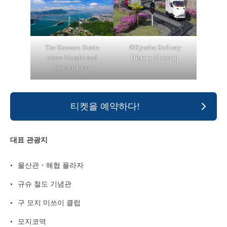
©
Kyushu Railway
The Kanmon Straits
History Museum
where Honshu and
Kyushu meet
티켓을 예약하다!
대표 관광지
물산관・해협 플라자
규슈 철도 기념관
구 모지 미쓰이 클럽
모지코역