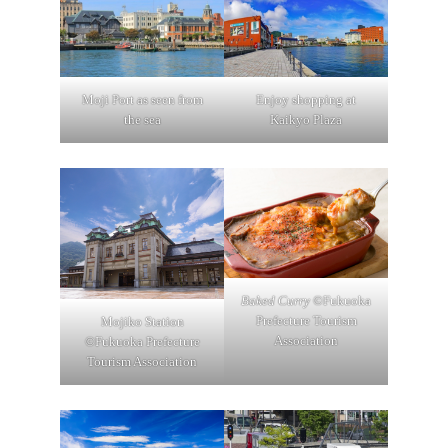
Enjoy shopping at
Moji Port as seen from
Kaikyo Plaza
the sea
Baked Curry
©Fukuoka
Prefecture Tourism
Mojiko Station
Association
©Fukuoka Prefecture
Tourism Association