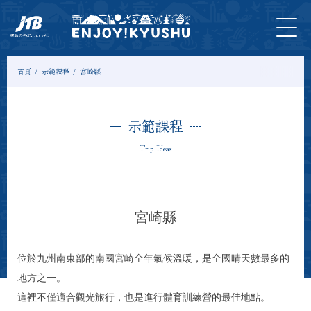
首
最新
旅遊
門
住
示範
專
頁
資訊
＆體
票
宿
課程
欄
驗
首頁
示範課程
宮崎縣
示範課程
Trip Ideas
宮崎縣
位於九州南東部的南國宮崎全年氣候溫暖，是全國晴天數最多的
地方之一。
這裡不僅適合觀光旅行，也是進行體育訓練營的最佳地點。