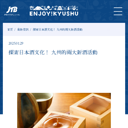
首
最新
旅遊
門
住
示範
專
頁
資訊
＆體
票
宿
課程
欄
驗
首頁
最新資訊
探索日本酒文化！ 九州的兩大新酒活動
2025.01.29
探索日本酒文化！ 九州的兩大新酒活動