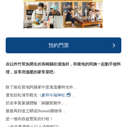
預約門票
在以炸竹筴魚聞名的長崎縣松浦漁村，和當地的阿姨一起動手做料
理，並享用溫暖的家常菜吧♪
除了能在當地阿姨家中度過溫馨時光外，
還包括松浦市觀光（
參拜今福神社
）、
於岩本製菓舖體驗「銅鑼燒製作」、
最後再到道之驛或Heimatt購物等，
是一個內容超豐富的行程！
（此方案需兩人以上才能預訂）