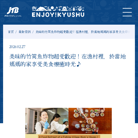
首
最新
旅遊
門
住
示範
專
頁
資訊
＆體
票
宿
課程
欄
驗
首頁
最新資訊
美味的竹筴魚炸物超受歡迎！在漁村裡，於當地媽媽的家享受美食療癒時光
2026.02.27
美味的竹筴魚炸物超受歡迎！在漁村裡，於當地
媽媽的家享受美食療癒時光♪