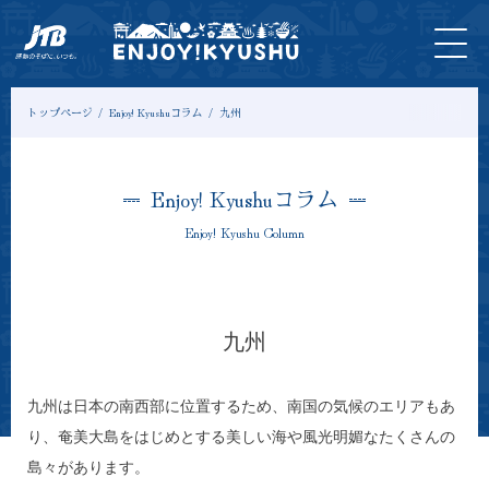
HOME
最新
ツアー
入
宿
モデル
コ
情報
＆体験
場
泊
コース
ラ
券
ム
トップページ
Enjoy! Kyushuコラム
九州
Enjoy! Kyushuコラム
Enjoy! Kyushu Column
九州
九州は日本の南西部に位置するため、南国の気候のエリアもあ
り、奄美大島をはじめとする美しい海や風光明媚なたくさんの
島々があります。