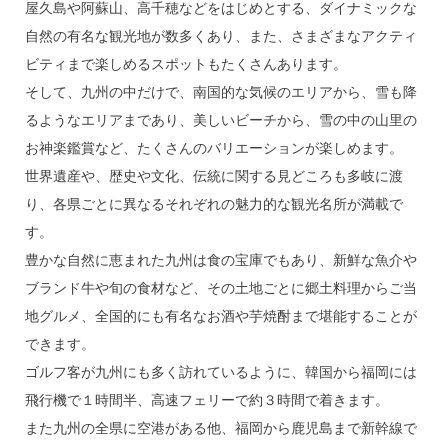
屋久島や阿蘇山、高千穂などをはじめとする、ダイナミックな
自然の有名な観光地が数多くあり、また、さまざまなアクティ
ビティまで楽しめるスポットもたくさんあります。
そして、九州の中だけで、南国的な気候のエリアから、雪も降
るようなエリアまであり、美しいビーチから、雪の中の山里の
お神楽鑑賞など、たくさんのバリエーションが楽しめます。
世界遺産や、歴史や文化、伝統に関する見どころも多岐に渡
り、各県ごとに異なるそれぞれの魅力的な観光名所が満載で
す。
豊かな自然に恵まれた九州は食の宝庫でもあり、新鮮な魚介や
ブランド牛や旬の食材など、その土地ごとに郷土料理からご当
地グルメ、全国的にも有名なお酒や芋焼酎まで堪能することが
できます。
ゴルフ客が九州にも多く訪れているように、韓国から福岡には
飛行機で１時間半、高速フェリーで約３時間で着きます。
また九州の全県に空港がある他、福岡から鹿児島まで新幹線で