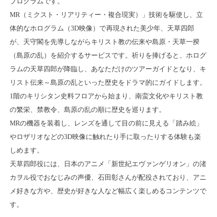
プログラムです。
MR（ミクスト・リアリティー・複合現実）」技術を駆使し、立
体的なホログラム（3D映像）で再現された美少年、天草四郎
が、天守閣を先導しながらキリスト教の伝来や島原・天草一揆
（島原の乱）を紹介するサービスです。祈りを捧げると、ホログ
ラムの天草四郎が降臨し、あなただけのツアーガイドとなり、キ
リスト伝来～島原の乱といった歴史をドラマ的にガイドします。
1階のキリシタン史料フロアから始まり、南蛮文化やキリスト教
の繁栄、禁教令、島原の乱の順に歴史を巡ります。
MRの機器を装着し、レンズを通して目の前に見える「踏み絵」
やロザリオなどの3D映像に触れたり手に取ったりする体験も楽
しめます。
天草四郎役には、日本のアニメ「新世紀エヴァンゲリオン」の渚
カヲル役でおなじみの声優、石田彰さんが配役されており、アニ
メ好きな方や、歴史が好きな人など幅広く楽しめるコンテンツで
す。