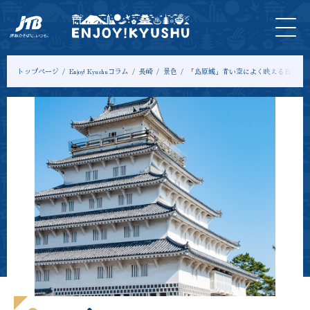
HOME
最新
ツアー
入
宿
モデル
コ
情報
＆体験
場
泊
コース
ラ
券
ム
トップページ
Enjoy! Kyushuコラム
長崎
景色
「島原城」青い空によく映える白い天