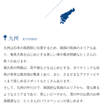
九州
KYUSHU
FUKUOKA
SAGA
NAGASAKI
KUMAMOTO
OITA%E3%80%80
MIYAZAKI
KAGOSHIMA
九州は日本の南西部に位置するため、南国の気候のエリアもあ
り、奄美大島をはじめとする美しい海や風光明媚なたくさんの
島々があります。
屋久島や阿蘇山、高千穂などをはじめとする、ダイナミックな自
然の有名な観光地が数多くあり、また、さまざまなアクティビテ
ィまで楽しめるスポットもたくさんあります。
そして、九州の中だけで、南国的な気候のエリアから、雪も降る
ようなエリアまであり、美しいビーチから、雪の中の山里のお神
楽鑑賞など、たくさんのバリエーションが楽しめます。