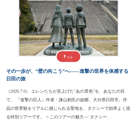
大分
その一歩が、“壁の向こう”へ――進撃の世界を体感する
日田の旅
（2026.7.6） エレンたちが見上げた“あの景色”を、あなたの目
で。 『進撃の巨人』作者・諫山創氏の故郷、大分県日田市。作
品の世界観をリアルに感じられる聖地を、タクシーで効率よく巡
る特別ツアーです。 ✨このツアーの魅力 ✅ タクシー…