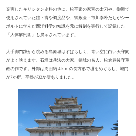
充実したキリシタン史料の他に、松平家の家宝の太刀や、御殿で
使用されていた鎧・冑や調度品や、御殿医・市川泰朴たちがシー
ボルトに学んだ西洋科学の知識を元に解剖を実行して記録した
「人体解剖図」も展示されています。
大手御門跡から眺める島原城はすばらしく、青い空に白い天守閣
がよく映えます。石垣は兵法の大家、築城の名人、松倉豊後守重
政の作です。外郭は周囲約 4ｋｍの長方形で塀をめぐらし、城門
が7か所、平櫓が33か所ありました。