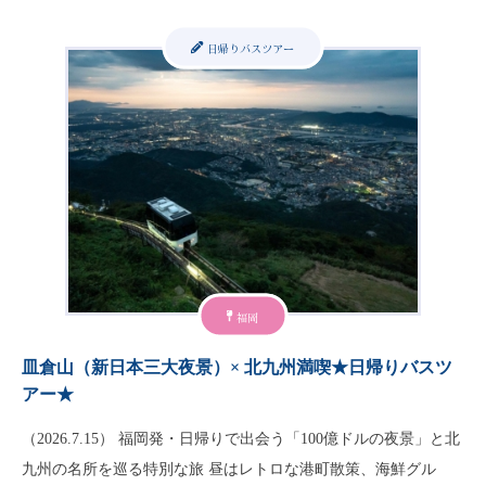
日帰りバスツアー
福岡
皿倉山（新日本三大夜景）× 北九州満喫★日帰りバスツ
アー★
（2026.7.15） 福岡発・日帰りで出会う「100億ドルの夜景」と北
九州の名所を巡る特別な旅 昼はレトロな港町散策、海鮮グル