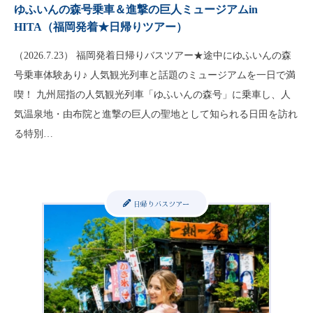
ゆふいんの森号乗車＆進撃の巨人ミュージアムin
HITA（福岡発着★日帰りツアー）
（2026.7.23） 福岡発着日帰りバスツアー★途中にゆふいんの森
号乗車体験あり♪ 人気観光列車と話題のミュージアムを一日で満
喫！ 九州屈指の人気観光列車「ゆふいんの森号」に乗車し、人
気温泉地・由布院と進撃の巨人の聖地として知られる日田を訪れ
る特別…
日帰りバスツアー