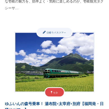
な壱岐の魅力を、効率よく・気軽に楽しめるのが、壱岐観光タク
シーサ…
日帰りバスツアー
大分
ゆふいんの森号乗車！ 湯布院×太宰府×別府【福岡発・日