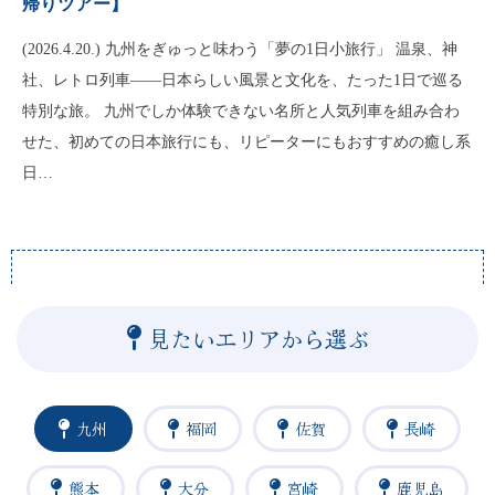
帰りツアー】
(2026.4.20.) 九州をぎゅっと味わう「夢の1日小旅行」 温泉、神
社、レトロ列車——日本らしい風景と文化を、たった1日で巡る
特別な旅。 九州でしか体験できない名所と人気列車を組み合わ
せた、初めての日本旅行にも、リピーターにもおすすめの癒し系
日…
見たいエリアから選ぶ
九州
福岡
佐賀
長崎
熊本
大分
宮崎
鹿児島