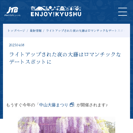
HOME
最新
ツアー
入
宿
モデル
コ
情報
＆体験
場
泊
コース
ラ
券
ム
トップページ
最新情報
ライトアップされた夜の大藤はロマンチックなデートスポットに
2025.04.08
ライトアップされた夜の大藤はロマンチックな
デートスポットに
もうすぐ今年の「
中山大藤まつり
」が開催されます♪