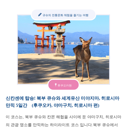
규슈의 전통문화 체험을 즐기는 여행
후쿠오카현
신칸센에 탑승! 북부 큐슈와 세계유산 미야지마, 히로시마
만끽 5일간 (후쿠오카, 야마구치, 히로시마 편)
이 코스는, 북부 큐슈와 칸몬 해협을 사이에 둔 야마구치, 히로시마
의 관광 명소를 만끽하는 하이라이트 코스 입니다.북부 큐슈에서