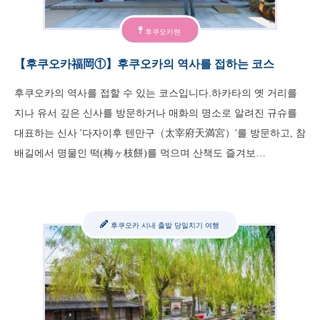
후쿠오카현
【후쿠오카福岡①】후쿠오카의 역사를 접하는 코스
후쿠오카의 역사를 접할 수 있는 코스입니다.하카타의 옛 거리를
지나 유서 깊은 신사를 방문하거나 매화의 명소로 알려진 규슈를
대표하는 신사 '다자이후 텐만구（太宰府天満宮）'를 방문하고, 참
배길에서 명물인 떡(梅ヶ枝餅)를 먹으며 산책도 즐겨보…
후쿠오카 시내 출발 당일치기 여행