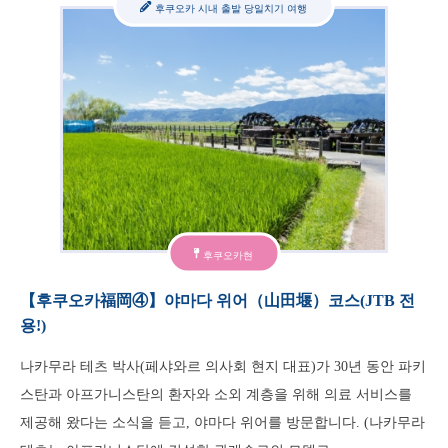
후쿠오카 시내 출발 당일치기 여행
후쿠오카현
【후쿠오카福岡④】야마다 위어（山田堰）코스(JTB 전
용!)
나카무라 테츠 박사(페샤와르 의사회 현지 대표)가 30년 동안 파키
스탄과 아프가니스탄의 환자와 소외 계층을 위해 의료 서비스를
제공해 왔다는 소식을 듣고, 야마다 위어를 방문합니다. (나카무라