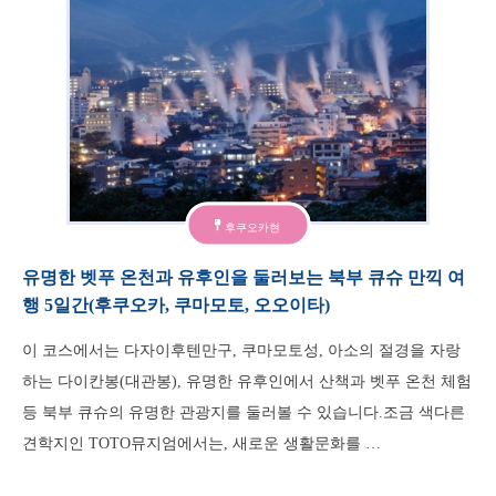
후쿠오카현
유명한 벳푸 온천과 유후인을 둘러보는 북부 큐슈 만끽 여
행 5일간(후쿠오카, 쿠마모토, 오오이타)
이 코스에서는 다자이후텐만구, 쿠마모토성, 아소의 절경을 자랑
하는 다이칸봉(대관봉), 유명한 유후인에서 산책과 벳푸 온천 체험
등 북부 큐슈의 유명한 관광지를 둘러볼 수 있습니다.조금 색다른
견학지인 TOTO뮤지엄에서는, 새로운 생활문화를 …