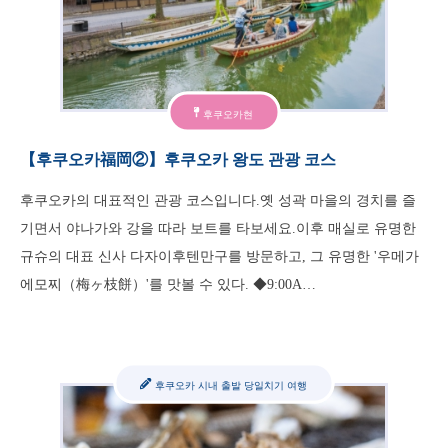
후쿠오카현
【후쿠오카福岡②】후쿠오카 왕도 관광 코스
후쿠오카의 대표적인 관광 코스입니다.옛 성곽 마을의 경치를 즐
기면서 야나가와 강을 따라 보트를 타보세요.이후 매실로 유명한
규슈의 대표 신사 다자이후텐만구를 방문하고, 그 유명한 '우메가
에모찌（梅ヶ枝餅）'를 맛볼 수 있다. ◆9:00A…
후쿠오카 시내 출발 당일치기 여행