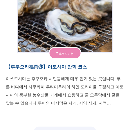
후쿠오카현
【후쿠오카福岡③】이토시마 만끽 코스
이쓰쿠시마는 후쿠오카 시민들에게 매우 인기 있는 곳입니다. 푸
른 바다에서 사쿠라이 후타미우라의 하얀 도리이를 구경하고 이토
시마의 풍부한 농수산물 가게에서 쇼핑하고 굴 오두막에서 굴을
맛볼 수 있습니다.투어의 마지막은 사케, 지역 사케, 지맥…