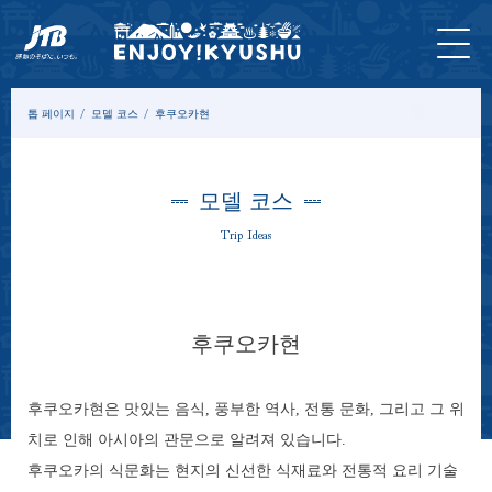
홈 페
최신
투어&
입장
묵
모델
칼
이지
정보
체험
권
다
코스
럼
톱 페이지
모델 코스
후쿠오카현
모델 코스
Trip Ideas
후쿠오카현
후쿠오카현은 맛있는 음식, 풍부한 역사, 전통 문화, 그리고 그 위
치로 인해 아시아의 관문으로 알려져 있습니다.
후쿠오카의 식문화는 현지의 신선한 식재료와 전통적 요리 기술