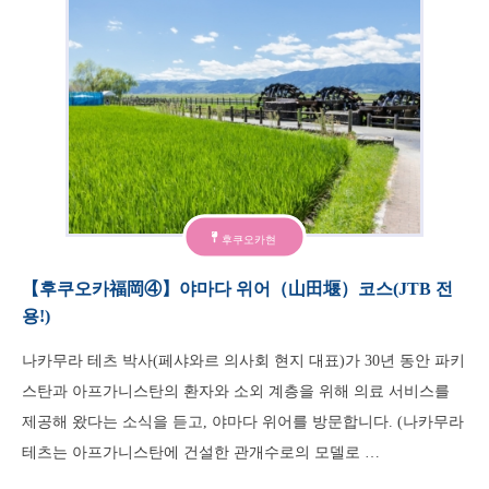
후쿠오카현
【후쿠오카福岡④】야마다 위어（山田堰）코스(JTB 전
용!)
나카무라 테츠 박사(페샤와르 의사회 현지 대표)가 30년 동안 파키
스탄과 아프가니스탄의 환자와 소외 계층을 위해 의료 서비스를
제공해 왔다는 소식을 듣고, 야마다 위어를 방문합니다. (나카무라
테츠는 아프가니스탄에 건설한 관개수로의 모델로 …