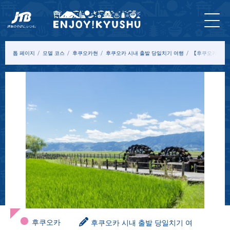
홈 페
최신
투어&
입장
묵
모델
칼
이지
정보
체험
권
다
코스
럼
톱 페이지
모델 코스
후쿠오카현
후쿠오카 시내 출발 당일치기 여행
【후쿠오카福岡④
후쿠오카
후쿠오카 시내 출발 당일치기 여