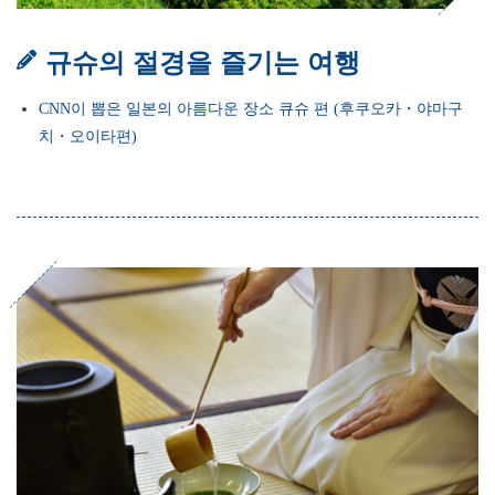
규슈의 절경을 즐기는 여행
CNN이 뽑은 일본의 아름다운 장소 큐슈 편 (후쿠오카・야마구
치・오이타편)