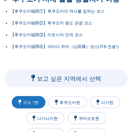
【후쿠오카福岡①】후쿠오카의 역사를 접하는 코스
【후쿠오카福岡②】후쿠오카 왕도 관광 코스
【후쿠오카福岡③】이토시마 만끽 코스
【후쿠오카福岡④】야마다 위어（山田堰）코스(JTB 전용!)
보고 싶은 지역에서 선택
규슈 7현
후쿠오카현
사가현
나가사키현
쿠마모토현