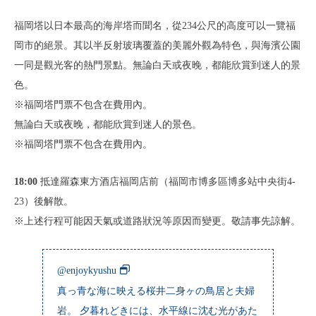
福岡塔以日本最高的海岸塔而聞名，從234公尺的高度可以一覽福
岡市的絕景。其以半反射玻璃覆蓋的美麗外觀為特色，與海濱公園
一同是觀光客的熱門景點。無論白天或夜晚，都能欣賞到迷人的景
色。
※福岡塔門票不包含在費用內。
無論白天或夜晚，都能欣賞到迷人的景色。
※福岡塔門票不包含在費用內。
18:00
抵達羅森東方酒店福岡店前（福岡市博多區博多站中央街4-
23）後解散。
※上述行程可能因天氣或道路狀況等原因而變更。敬請事先諒解。
@enjoykyushu
真っ青な海に映える桜井二身ヶの鳥居と夫婦
岩。 夕暮れどきには、水平線に沈む光があた