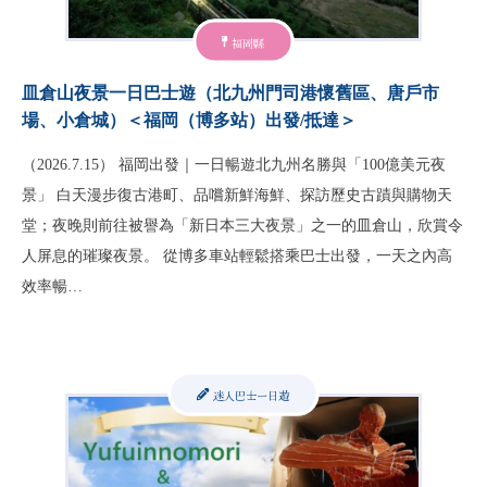
福岡縣
皿倉山夜景一日巴士遊（北九州門司港懷舊區、唐戶市
場、小倉城）＜福岡（博多站）出發/抵達＞
（2026.7.15） 福岡出發｜一日暢遊北九州名勝與「100億美元夜
景」 白天漫步復古港町、品嚐新鮮海鮮、探訪歷史古蹟與購物天
堂；夜晚則前往被譽為「新日本三大夜景」之一的皿倉山，欣賞令
人屏息的璀璨夜景。 從博多車站輕鬆搭乘巴士出發，一天之內高
效率暢…
迷人巴士一日遊