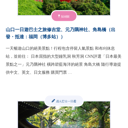
福岡縣
山口一日遊巴士之旅修吉堂、元乃隅神社、角島橋（出
發・抵達：福岡（博多站））
一天暢遊山口的絕美景點！行程包含停留人氣景點 和布刈休息
站，並前往： 日本屈指的大型鐘乳洞 秋芳洞 CNN評選「日本最美
景點之一」元乃隅神社 橫跨碧藍海洋的絕景 角島大橋 隨行導遊提
供中文、英文、日文服務 購買門票 …
迷人巴士一日遊