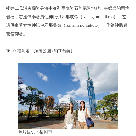
櫻井二見浦夫婦岩是海中並列兩塊岩石的絕景地點。夫婦岩的兩塊
岩石，右邊供奉著男性神祇伊邪那岐命（izanagi no mikoto），左
邊供奉著女性神祇伊邪那美命（izanami no mikoto），作為神體岩
被信仰著。
16:00 福岡塔・海濱公園 (約70分鐘)
照片提供：福冈市