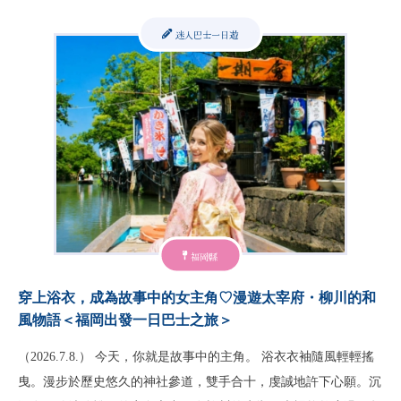
迷人巴士一日遊
福岡縣
穿上浴衣，成為故事中的女主角♡漫遊太宰府・柳川的和
風物語＜福岡出發一日巴士之旅＞
（2026.7.8.） 今天，你就是故事中的主角。 浴衣衣袖隨風輕輕搖
曳。漫步於歷史悠久的神社參道，雙手合十，虔誠地許下心願。沉