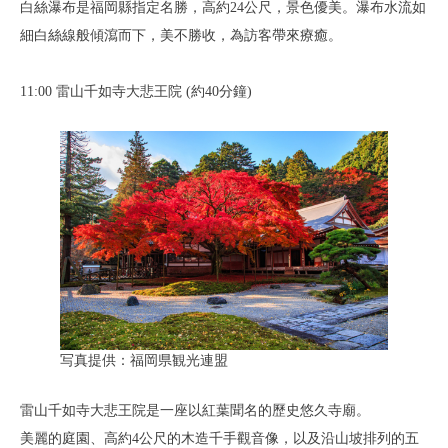
白絲瀑布是福岡縣指定名勝，高約24公尺，景色優美。瀑布水流如
細白絲線般傾瀉而下，美不勝收，為訪客帶來療癒。
11:00 雷山千如寺大悲王院 (約40分鐘)
写真提供：福岡県観光連盟
雷山千如寺大悲王院是一座以紅葉聞名的歷史悠久寺廟。
美麗的庭園、高約4公尺的木造千手觀音像，以及沿山坡排列的五