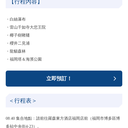
【行程內容】
・白絲瀑布
・雷山千如寺大悲王院
・椰子樹鞦韆
・櫻井二見浦
・龍貓森林
・福岡塔＆海濱公園
立即預訂！
＜行程表＞
08:40 集合地點：請前往羅森東方酒店福岡店前（福岡市博多區博
多站中央街4-23）。