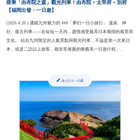
搭乘「由布院之森」觀光列車！由布院 × 太宰府 × 別府
【福岡出發・一日遊】
(2026.4.20.) 濃縮九州魅力的 ###「夢幻一日小旅行」 溫泉、神
社、復古列車——在短短一天內，盡情感受最具日本風情的風景與
文化。 結合九州限定的人氣景點與觀光列車，不論是第一次來日
本，或是二訪以上旅客，都非常推薦的療癒系一日遊行程。…
迷人巴士一日遊