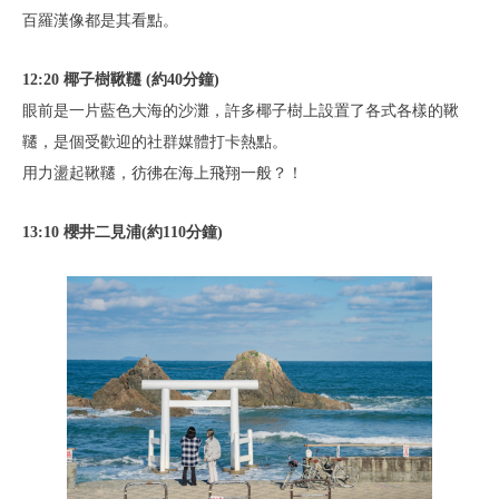
百羅漢像都是其看點。
12:20 椰子樹鞦韆 (約40分鐘)
眼前是一片藍色大海的沙灘，許多椰子樹上設置了各式各樣的鞦
韆，是個受歡迎的社群媒體打卡熱點。
用力盪起鞦韆，彷彿在海上飛翔一般？！
13:10 櫻井二見浦(約110分鐘)