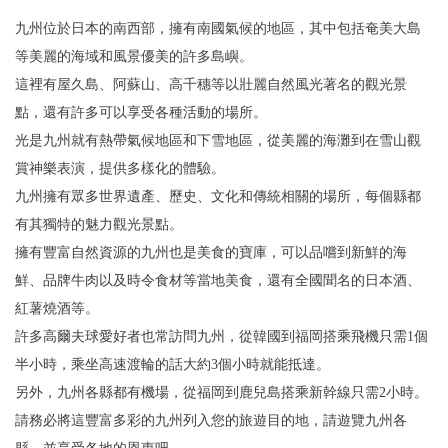
九州位於日本的南西部，擁有南國氣候的地區，其中包括奄美大島
等美麗的海域和風景優美的許多島嶼。
這裡有屋久島、阿蘇山、高千穗等以壯麗自然風光著名的觀光景
點，還有許多可以享受各種活動的場所。
光是九州就有熱帶氣候地區和下雪地區，從美麗的海灘到在雪山觀
賞神樂表演，提供多樣化的體驗。
九州擁有眾多世界遺產、歷史、文化和傳統相關的場所，每個縣都
有其獨特的魅力觀光景點。
擁有豐富自然資源的九州也是美食的寶庫，可以品嚐到新鮮的海
鮮、品牌牛肉以及時令食材等當地美食，還有全國聞名的日本酒、
紅薯燒酒等。
許多高爾夫球愛好者也常訪問九州，從韓國到福岡搭乘飛機只需1個
半小時，乘坐高速渡輪的話大約3個小時就能抵達。
另外，九州各縣都有機場，從福岡到鹿兒島搭乘新幹線只需2小時。
請務必將這豐富多彩的九州列入您的旅遊目的地，請遊覽九州各