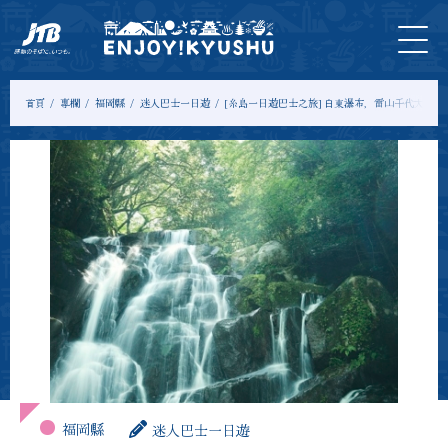
首
最新
旅遊
門
住
示範
專
頁
資訊
＆體
票
宿
課程
欄
驗
首頁
專欄
福岡縣
迷人巴士一日遊
[糸島一日遊巴士之旅] 白東瀑布，雷山千代大院
福岡縣
迷人巴士一日遊