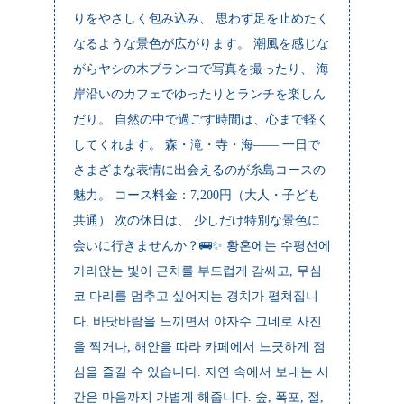
りをやさしく包み込み、 思わず足を止めたく
なるような景色が広がります。 潮風を感じな
がらヤシの木ブランコで写真を撮ったり、 海
岸沿いのカフェでゆったりとランチを楽しん
だり。 自然の中で過ごす時間は、心まで軽く
してくれます。 森・滝・寺・海—— 一日で
さまざまな表情に出会えるのが糸島コースの
魅力。 コース料金：7,200円（大人・子ども
共通） 次の休日は、 少しだけ特別な景色に
会いに行きませんか？🚌✨ 황혼에는 수평선에
가라앉는 빛이 근처를 부드럽게 감싸고, 무심
코 다리를 멈추고 싶어지는 경치가 펼쳐집니
다. 바닷바람을 느끼면서 야자수 그네로 사진
을 찍거나, 해안을 따라 카페에서 느긋하게 점
심을 즐길 수 있습니다. 자연 속에서 보내는 시
간은 마음까지 가볍게 해줍니다. 숲, 폭포, 절,