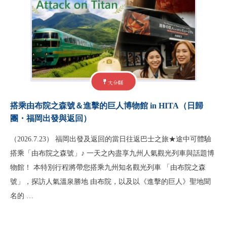
大分縣
搭乘由布院之森號＆進擊的巨人博物館 in HITA（日歸
團・福岡出發與返回）
（2026.7.23） 福岡出發及返回的當日往返巴士之旅★途中可體驗
搭乘「由布院之森號」♪ 一天之內盡享九州人氣觀光列車與話題博
物館！ 本特別行程將帶您搭乘九州知名觀光列車 「由布院之森
號」，探訪人氣溫泉勝地 由布院，以及以《進擊的巨人》聖地聞
名的 …