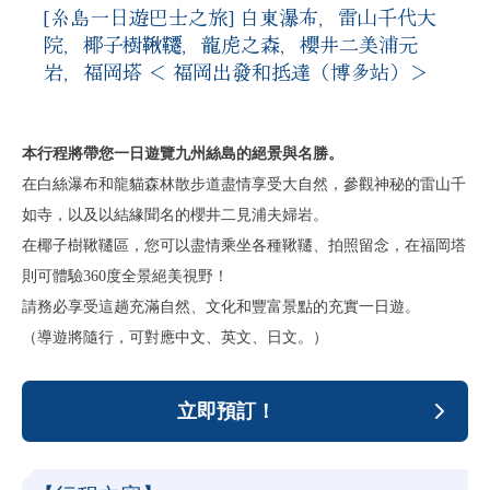
[糸島一日遊巴士之旅] 白東瀑布，雷山千代大
院，椰子樹鞦韆，龍虎之森，櫻井二美浦元
岩，福岡塔 ＜ 福岡出發和抵達（博多站）＞
本行程將帶您一日遊覽九州絲島的絕景與名勝。
在白絲瀑布和龍貓森林散步道盡情享受大自然，參觀神秘的雷山千
如寺，以及以結緣聞名的櫻井二見浦夫婦岩。
在椰子樹鞦韆區，您可以盡情乘坐各種鞦韆、拍照留念，在福岡塔
則可體驗360度全景絕美視野！
請務必享受這趟充滿自然、文化和豐富景點的充實一日遊。
（導遊將隨行，可對應中文、英文、日文。）
立即預訂！