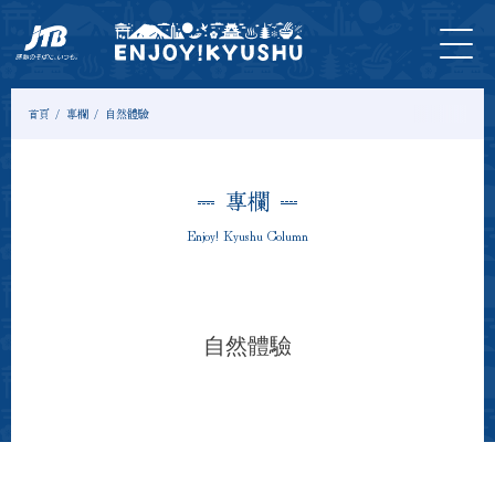
首
最新
旅遊
門
住
示範
專
頁
資訊
＆體
票
宿
課程
欄
驗
首頁
專欄
自然體驗
專欄
Enjoy! Kyushu Column
自然體驗