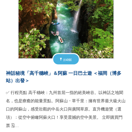
宮崎縣
神話秘境「高千穗峽」＆阿蘇 一日巴士遊 ＜福岡（博多
站）出發＞
✅ 行程亮點 高千穗峽：九州首屈一指的絕美峽谷。以神話之地聞
名，也是療癒的能量景點。阿蘇山・草千里：擁有世界最大級火山
口的阿蘇山，感受壯觀的中岳火口與廣闊草原。直升機遊覽（選
項）：從空中俯瞰阿蘇火口！享受震撼的空中美景。 立即購買門
票 🗓…