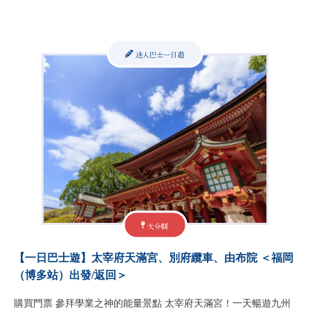
迷人巴士一日遊
大分縣
【一日巴士遊】太宰府天滿宮、別府纜車、由布院 ＜福岡
（博多站）出發/返回＞
購買門票 參拜學業之神的能量景點 太宰府天滿宮！一天暢遊九州