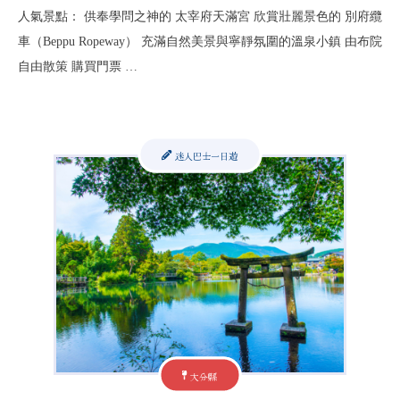
人氣景點： 供奉學問之神的 太宰府天滿宮 欣賞壯麗景色的 別府纜
車（Beppu Ropeway） 充滿自然美景與寧靜氛圍的溫泉小鎮 由布院
自由散策 購買門票 …
迷人巴士一日遊
大分縣