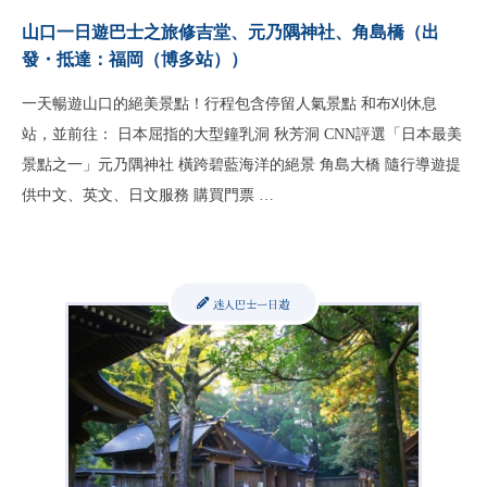
山口一日遊巴士之旅修吉堂、元乃隅神社、角島橋（出
發・抵達：福岡（博多站））
一天暢遊山口的絕美景點！行程包含停留人氣景點 和布刈休息
站，並前往： 日本屈指的大型鐘乳洞 秋芳洞 CNN評選「日本最美
景點之一」元乃隅神社 橫跨碧藍海洋的絕景 角島大橋 隨行導遊提
供中文、英文、日文服務 購買門票 …
迷人巴士一日遊