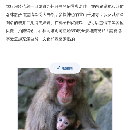
本行程將帶您一日遊覽九州絲島的絕景與名勝。在白絲瀑布和龍貓
森林散步道盡情享受大自然，參觀神秘的雷山千如寺，以及以結緣
聞名的櫻井二見浦夫婦岩。在椰子樹鞦韆區，您可以盡情乘坐各種
鞦韆、拍照留念，在福岡塔則可體驗360度全景絕美視野！請務必
享受這趟充滿自然、文化和豐富景點的…
自然體驗