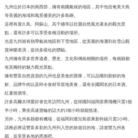
九州位於日本的南西部，擁有南國氣候的地區，其中包括奄美大島
等美麗的海域和風景優美的許多島嶼。
這裡有屋久島、阿蘇山、高千穗等以壯麗自然風光著名的觀光景
點，還有許多可以享受各種活動的場所。
光是九州就有熱帶氣候地區和下雪地區，從美麗的海灘到在雪山觀
賞神樂表演，提供多樣化的體驗。
九州擁有眾多世界遺產、歷史、文化和傳統相關的場所，每個縣都
有其獨特的魅力觀光景點。
擁有豐富自然資源的九州也是美食的寶庫，可以品嚐到新鮮的海
鮮、品牌牛肉以及時令食材等當地美食，還有全國聞名的日本酒、
紅薯燒酒等。
許多高爾夫球愛好者也常訪問九州，從韓國到福岡搭乘飛機只需1個
半小時，乘坐高速渡輪的話大約3個小時就能抵達。
另外，九州各縣都有機場，從福岡到鹿兒島搭乘新幹線只需2小時。
請務必將這豐富多彩的九州列入您的旅遊目的地，請遊覽九州各
縣，並享受各地的恩惠吧。