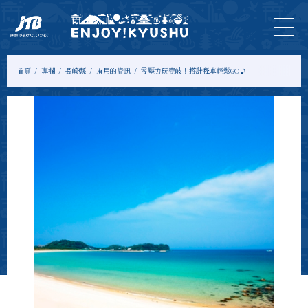
首
最新
旅遊
門
住
示範
專
頁
資訊
＆體
票
宿
課程
欄
驗
首頁
專欄
長崎縣
有用的資訊
零壓力玩壹岐！搭計程車輕鬆GO♪