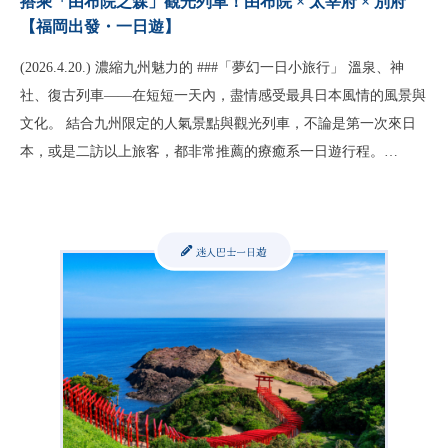
搭乘「由布院之森」觀光列車！由布院 × 太宰府 × 別府
【福岡出發・一日遊】
(2026.4.20.) 濃縮九州魅力的 ###「夢幻一日小旅行」 溫泉、神
社、復古列車——在短短一天內，盡情感受最具日本風情的風景與
文化。 結合九州限定的人氣景點與觀光列車，不論是第一次來日
本，或是二訪以上旅客，都非常推薦的療癒系一日遊行程。…
迷人巴士一日遊