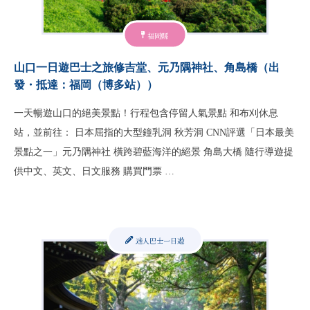
福岡縣
山口一日遊巴士之旅修吉堂、元乃隅神社、角島橋（出
發・抵達：福岡（博多站））
一天暢遊山口的絕美景點！行程包含停留人氣景點 和布刈休息
站，並前往： 日本屈指的大型鐘乳洞 秋芳洞 CNN評選「日本最美
景點之一」元乃隅神社 橫跨碧藍海洋的絕景 角島大橋 隨行導遊提
供中文、英文、日文服務 購買門票 …
迷人巴士一日遊