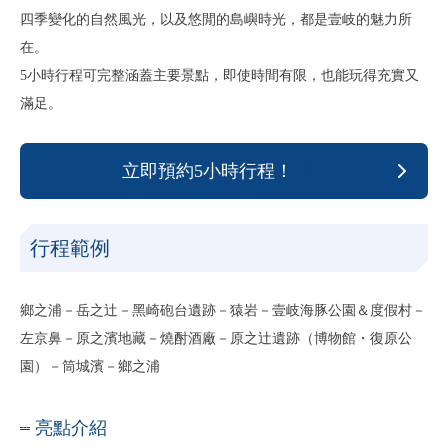
四季變化的自然風光，以及悠閒的島嶼時光，都是壹岐的魅力所
在。
5小時行程可完整涵蓋主要景點，即使時間有限，也能玩得充實又
滿足。
立即預約5小時行程！
行程範例
鄉之浦－岳之辻－黑崎砲台遺跡－猿岩－壹岐海豚公園＆度假村－
左京鼻－原之濱地藏－燒酎酒廠－原之辻遺跡（博物館・復原公
園）－筒城濱－鄉之浦
亮點介紹