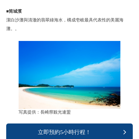
■筒城濱
潔白沙灘與清澈的翡翠綠海水，構成壱岐最具代表性的美麗海
灘。。
写真提供：長崎県観光連盟
立即預約5小時行程！