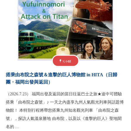
大分縣
搭乘由布院之森號＆進擊的巨人博物館 in HITA（日歸
團・福岡出發與返回）
（2026.7.23） 福岡出發及返回的當日往返巴士之旅★途中可體驗
搭乘「由布院之森號」♪ 一天之內盡享九州人氣觀光列車與話題博
物館！ 本特別行程將帶您搭乘九州知名觀光列車 「由布院之森
號」，探訪人氣溫泉勝地 由布院，以及以《進擊的巨人》聖地聞
名的 …