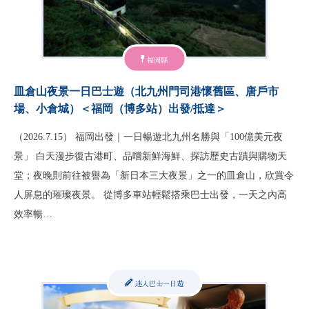
福岡縣
皿倉山夜景一日巴士遊（北九州門司港懷舊區、唐戶市
場、小倉城）＜福岡（博多站）出發/抵達＞
（2026.7.15） 福岡出發｜一日暢遊北九州名勝與「100億美元夜
景」 白天漫步復古港町、品嚐新鮮海鮮、探訪歷史古蹟與購物天
堂；夜晚則前往被譽為「新日本三大夜景」之一的皿倉山，欣賞令
人屏息的璀璨夜景。 從博多車站輕鬆搭乘巴士出發，一天之內高
效率暢…
迷人巴士一日遊