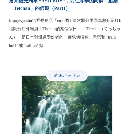
搭乘觀光列車 “ASO BOY”，前往冬季的阿蘇！獻給
「Tetchan」的假期（Part1）
EnjoyKyushu吉祥物角色「en」醬♪ 這次將分兩回為您介紹JTB
福岡分店外籍員工Thomas的某個假日！ 「Tetchan（てっちゃ
ん）」是日本對鐵道愛好者的一種親切暱稱。意思和 ‘train
buff’ 或 ‘railfan’ 類…
迷人巴士一日遊