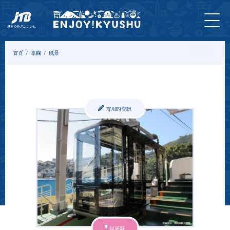
首
最新
旅遊
門
住
示範
專
頁
資訊
＆體
票
宿
課程
欄
驗
首頁
專欄
風景
有用的資訊
福岡縣