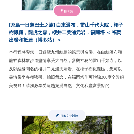
福岡縣
[糸島一日遊巴士之旅] 白東瀑布，雷山千代大院，椰子
樹鞦韆，龍虎之森，櫻井二美浦元岩，福岡塔 ＜ 福岡
出發和抵達（博多站）＞
本行程將帶您一日遊覽九州絲島的絕景與名勝。在白絲瀑布和
龍貓森林散步道盡情享受大自然，參觀神秘的雷山千如寺，以
及以結緣聞名的櫻井二見浦夫婦岩。在椰子樹鞦韆區，您可以
盡情乘坐各種鞦韆、拍照留念，在福岡塔則可體驗360度全景絕
美視野！請務必享受這趟充滿自然、文化和豐富景點的…
日本文化體驗