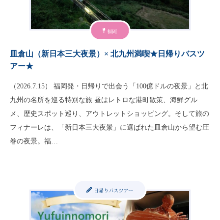
福岡
皿倉山（新日本三大夜景）× 北九州満喫★日帰りバスツ
アー★
（2026.7.15） 福岡発・日帰りで出会う「100億ドルの夜景」と北
九州の名所を巡る特別な旅 昼はレトロな港町散策、海鮮グル
メ、歴史スポット巡り、アウトレットショッピング。そして旅の
フィナーレは、「新日本三大夜景」に選ばれた皿倉山から望む圧
巻の夜景。福…
日帰りバスツアー