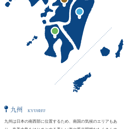
九州
KYUSHU
FUKUOKA
SAGA
NAGASAKI
KUMAMOTO
OITA%E3%80%80
MIYAZAKI
KAGOSHIMA
九州は日本の南西部に位置するため、南国の気候のエリアもあ