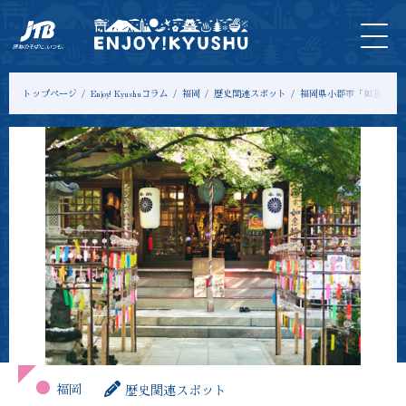
HOME
最新
ツアー
入
宿
モデル
コ
情報
＆体験
場
泊
コース
ラ
券
ム
トップページ
Enjoy! Kyushuコラム
福岡
歴史関連スポット
福岡県小郡市「如意輪寺
福岡
歴史関連スポット