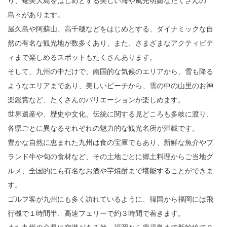
り、奄美大島をはじめとする美しい海や風光明媚なたくさんの
島々があります。
屋久島や阿蘇山、高千穂などをはじめとする、ダイナミックな自
然の有名な観光地が数多くあり、また、さまざまなアクティビテ
ィまで楽しめるスポットもたくさんあります。
そして、九州の中だけで、南国的な気候のエリアから、雪も降る
ようなエリアまであり、美しいビーチから、雪の中の山里のお神
楽鑑賞など、たくさんのバリエーションが楽しめます。
世界遺産や、歴史や文化、伝統に関する見どころも多岐に渡り、
各県ごとに異なるそれぞれの魅力的な観光名所が満載です。
豊かな自然に恵まれた九州は食の宝庫でもあり、新鮮な魚介やブ
ランド牛や旬の食材など、その土地ごとに郷土料理からご当地グ
ルメ、全国的にも有名なお酒や芋焼酎まで堪能することができま
す。
ゴルフ客が九州にも多く訪れているように、韓国から福岡には飛
行機で１時間半、高速フェリーで約３時間で着きます。