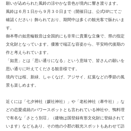
願いが込められた風鈴の涼やかな音色が境内に響き渡ります。
風鈴は６月１日から９月３０日まで（開催日は、公式HPにてご
確認ください）飾られており、期間中は多くの観光客で賑わいま
す。
御本尊の如意輪観音は全国的にも非常に貴重な立像で、県の指定
文化財となっています。優雅で端正な容姿から、平安時代後期の
作と考えられています。
「如意」とは「思い通りになる」という意味で、皆さんの願いを
思い通りに叶えてくださる観音様です。
境内では桜、新緑、しゃくなげ、アジサイ、紅葉などの季節の風
景も楽しめます。
近くには「七夕神社（媛社神社）」や「老松神社（牽牛社）」な
どの恋愛成就のパワースポットとも言われている神社や、鴨料理
で有名な「さとう別荘」（建物は国登録有形文化財に登録されて
います）などもあり、その他の小郡の観光スポットもあわせて訪