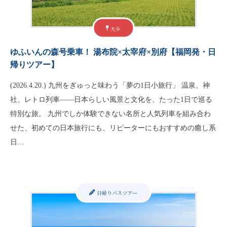
大分
ゆふいんの森号乗車！ 湯布院×太宰府×別府【福岡発・日
帰りツアー】
(2026.4.20.) 九州をぎゅっと味わう「夢の1日小旅行」 温泉、神
社、レトロ列車——日本らしい風景と文化を、たった1日で巡る
特別な旅。 九州でしか体験できない名所と人気列車を組み合わ
せた、初めての日本旅行にも、リピーターにもおすすめの癒し系
日…
日帰りバスツアー