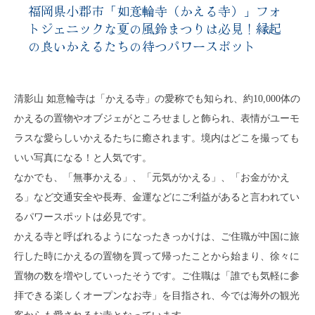
福岡県小郡市「如意輪寺（かえる寺）」フォ
トジェニックな夏の風鈴まつりは必見！縁起
の良いかえるたちの待つパワースポット
清影山 如意輪寺は「かえる寺」の愛称でも知られ、約10,000体の
かえるの置物やオブジェがところせましと飾られ、表情がユーモ
ラスな愛らしいかえるたちに癒されます。境内はどこを撮っても
いい写真になる！と人気です。
なかでも、「無事かえる」、「元気がかえる」、「お金がかえ
る」など交通安全や長寿、金運などにご利益があると言われてい
るパワースポットは必見です。
かえる寺と呼ばれるようになったきっかけは、ご住職が中国に旅
行した時にかえるの置物を買って帰ったことから始まり、徐々に
置物の数を増やしていったそうです。ご住職は「誰でも気軽に参
拝できる楽しくオープンなお寺」を目指され、今では海外の観光