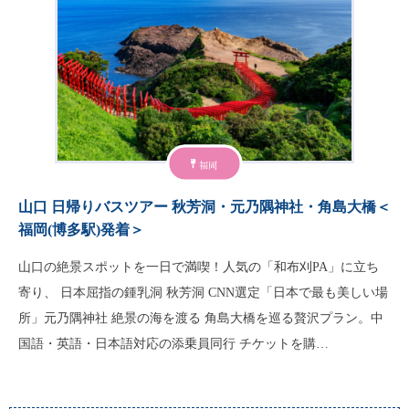
福岡
山口 日帰りバスツアー 秋芳洞・元乃隅神社・角島大橋＜
福岡(博多駅)発着＞
山口の絶景スポットを一日で満喫！人気の「和布刈PA」に立ち
寄り、 日本屈指の鍾乳洞 秋芳洞 CNN選定「日本で最も美しい場
所」元乃隅神社 絶景の海を渡る 角島大橋を巡る贅沢プラン。中
国語・英語・日本語対応の添乗員同行 チケットを購…