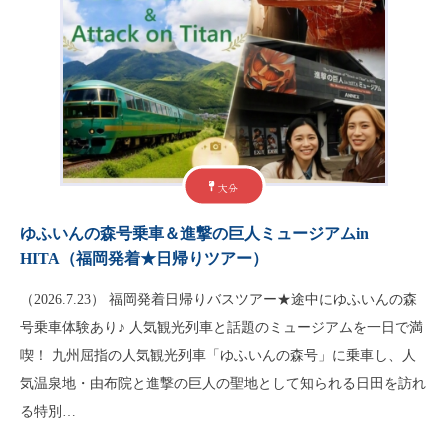
大分
ゆふいんの森号乗車＆進撃の巨人ミュージアムin
HITA（福岡発着★日帰りツアー）
（2026.7.23） 福岡発着日帰りバスツアー★途中にゆふいんの森
号乗車体験あり♪ 人気観光列車と話題のミュージアムを一日で満
喫！ 九州屈指の人気観光列車「ゆふいんの森号」に乗車し、人
気温泉地・由布院と進撃の巨人の聖地として知られる日田を訪れ
る特別…