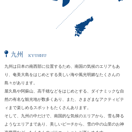
九州
KYUSHU
FUKUOKA
SAGA
NAGASAKI
KUMAMOTO
OITA%E3%80%80
MIYAZAKI
KAGOSHIMA
九州は日本の南西部に位置するため、南国の気候のエリアもあ
り、奄美大島をはじめとする美しい海や風光明媚なたくさんの
島々があります。
屋久島や阿蘇山、高千穂などをはじめとする、ダイナミックな自
然の有名な観光地が数多くあり、また、さまざまなアクティビテ
ィまで楽しめるスポットもたくさんあります。
そして、九州の中だけで、南国的な気候のエリアから、雪も降る
ようなエリアまであり、美しいビーチから、雪の中の山里のお神