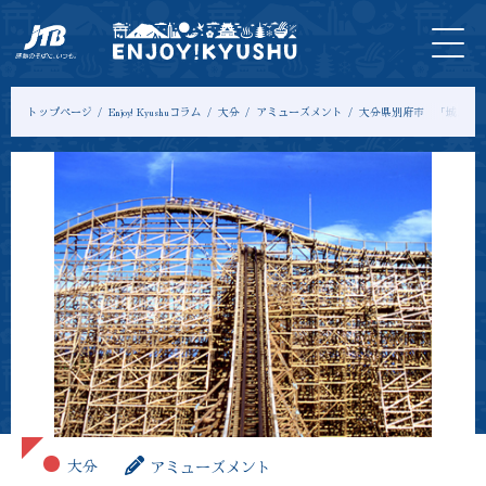
HOME
最新
ツアー
入
宿
モデル
コ
情報
＆体験
場
泊
コース
ラ
券
ム
トップページ
Enjoy! Kyushuコラム
大分
アミューズメント
大分県別府市 「城島高
大分
アミューズメント