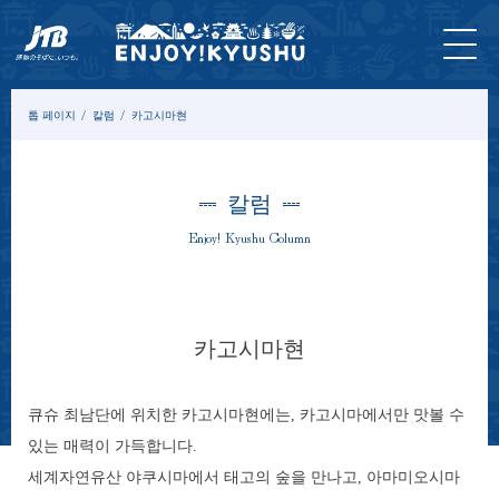
홈 페
최신
투어&
입장
묵
모델
칼
이지
정보
체험
권
다
코스
럼
톱 페이지
칼럼
카고시마현
칼럼
Enjoy! Kyushu Column
카고시마현
큐슈 최남단에 위치한 카고시마현에는, 카고시마에서만 맛볼 수
있는 매력이 가득합니다.
세계자연유산 야쿠시마에서 태고의 숲을 만나고, 아마미오시마