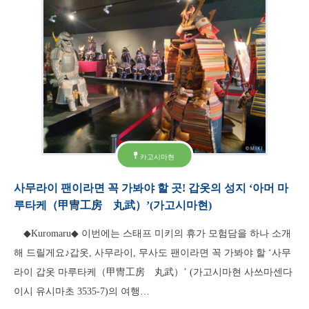
카고시마현
사무라이 팬이라면 꼭 가봐야 할 곳! 갑옷의 성지 ‘아머 마
루타케（甲冑工房 丸武）’(가고시마현)
◆Kuromaru◆ 이번에는 스태프 미키의 휴가 모험담을 하나 소개
해 드릴게요♪갑옷, 사무라이, 무사도 팬이라면 꼭 가봐야 할 ‘사무
라이 갑옷 마루타케（甲冑工房 丸武）’ (가고시마현 사쓰마센다
이시 유시마초 3535-7)의 여행…