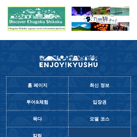
홈 페이지
최신 정보
투어&체험
입장권
묵다
모델 코스
칼럼