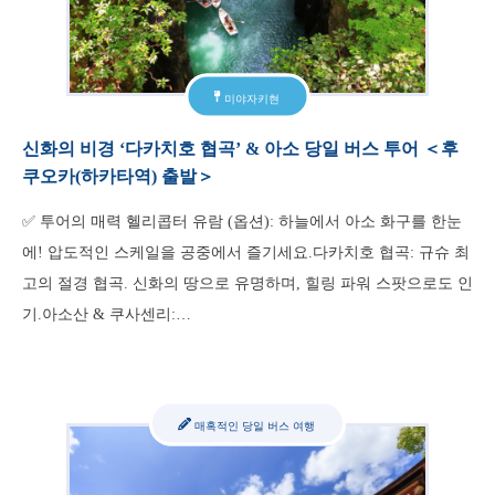
미야자키현
신화의 비경 ‘다카치호 협곡’ & 아소 당일 버스 투어 ＜후
쿠오카(하카타역) 출발＞
✅ 투어의 매력 헬리콥터 유람 (옵션): 하늘에서 아소 화구를 한눈
에! 압도적인 스케일을 공중에서 즐기세요.다카치호 협곡: 규슈 최
고의 절경 협곡. 신화의 땅으로 유명하며, 힐링 파워 스팟으로도 인
기.아소산 & 쿠사센리:…
매혹적인 당일 버스 여행