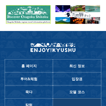
홈 페이지
최신 정보
투어&체험
입장권
묵다
모델 코스
칼럼