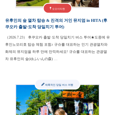
오오이타현
유후인의 숲 열차 탑승 & 진격의 거인 뮤지엄 in HITA (후
쿠오카 출발·도착 당일치기 투어)
（2026.7.23） 후쿠오카 출발·도착 당일치기 버스 투어★도중에 유
후인노모리호 탑승 체험 포함♪ 규슈를 대표하는 인기 관광열차와
화제의 뮤지엄을 하루 만에 만끽하세요! 규슈를 대표하는 관광열
차 유후인의 숲(ゆふいんの森) …
매혹적인 당일 버스 여행