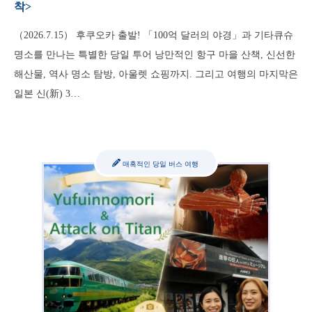
착>
（2026.7.15） 후쿠오카 출발! 「100억 달러의 야경」과 기타큐슈
명소를 만나는 특별한 당일 투어 낭만적인 항구 마을 산책, 신선한
해산물, 역사 명소 탐방, 아울렛 쇼핑까지. 그리고 여행의 마지막은
일본 신(新) 3…
매혹적인 당일 버스 여행