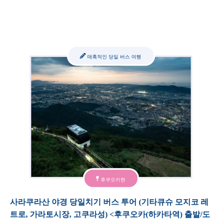
매혹적인 당일 버스 여행
후쿠오카현
사라쿠라산 야경 당일치기 버스 투어 (기타큐슈 모지코 레
트로, 가라토시장, 고쿠라성) <후쿠오카(하카타역) 출발/도