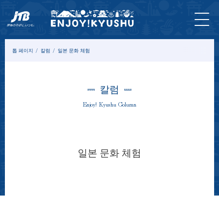
홈 페
최신
투어&
입장
묵
모델
칼
이지
정보
체험
권
다
코스
럼
톱 페이지
칼럼
일본 문화 체험
칼럼
Enjoy! Kyushu Column
일본 문화 체험