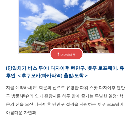
오오이타현
[당일치기 버스 투어] 다자이후 텐만구, 벳푸 로프웨이, 유
후인 ＜후쿠오카(하카타역) 출발/도착＞
지금 예약하세요! 학문의 신으로 유명한 파워 스팟 다자이후 텐만
구 방문!큐슈의 인기 관광지를 하루 만에 즐기는 특별한 일정: 학
문의 신을 모신 다자이후 텐만구 절경을 자랑하는 벳푸 로프웨이
아름다운 자연과 …