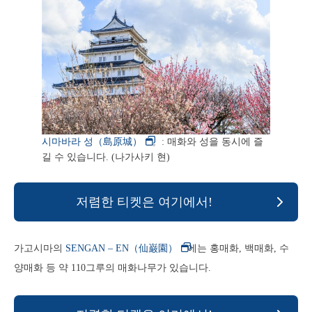
시마바라 성（島原城）
。: 매화와 성을 동시에 즐
길 수 있습니다. (나가사키 현)
저렴한 티켓은 여기에서!
가고시마의
SENGAN – EN（仙巌園）
에는 홍매화, 백매화, 수
양매화 등 약 110그루의 매화나무가 있습니다.