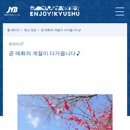
홈 페
최신
투어&
입장
묵
모델
칼
이지
정보
체험
권
다
코스
럼
톱 페이지
최신 정보
곧 매화의 계절이 다가옵니다♪
2025.01.27
곧 매화의 계절이 다가옵니다♪