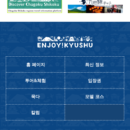
홈 페이지
최신 정보
투어&체험
입장권
묵다
모델 코스
칼럼