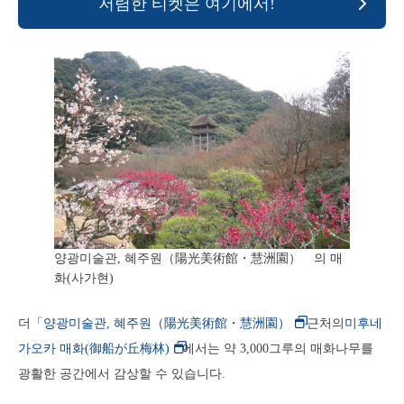
저렴한 티켓은 여기에서!
양광미술관, 혜주원（陽光美術館・慧洲園） 의 매
화(사가현)
더「
양광미술관, 혜주원（陽光美術館・慧洲園）
근처의
미후네
가오카 매화(御船が丘梅林)
에서는 약 3,000그루의 매화나무를
광활한 공간에서 감상할 수 있습니다.