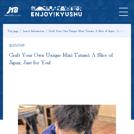
HOME
Latest
Tours &
Tickets
Stay
Model
Column
Information
Experiences
Course
Top page
Latest Information
Craft Your Own Unique Mini Tatami: A Slice of Japan, Just for You!
2025.05.09
Craft Your Own Unique Mini Tatami: A Slice of
Japan, Just for You!