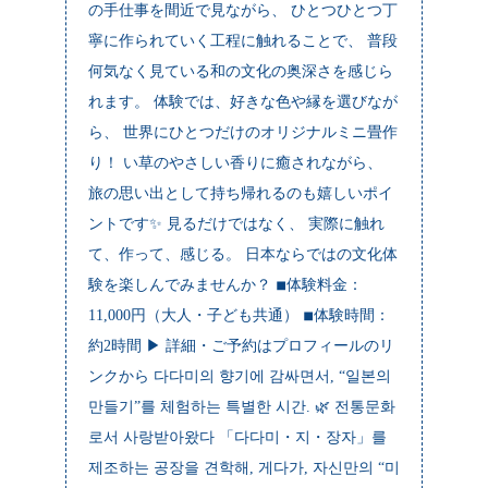
の手仕事を間近で見ながら、 ひとつひとつ丁
寧に作られていく工程に触れることで、 普段
何気なく見ている和の文化の奥深さを感じら
れます。 体験では、好きな色や縁を選びなが
ら、 世界にひとつだけのオリジナルミニ畳作
り！ い草のやさしい香りに癒されながら、
旅の思い出として持ち帰れるのも嬉しいポイ
ントです✨ 見るだけではなく、 実際に触れ
て、作って、感じる。 日本ならではの文化体
験を楽しんでみませんか？ ◾︎体験料金：
11,000円（大人・子ども共通） ◾︎体験時間：
約2時間 ▶︎ 詳細・ご予約はプロフィールのリ
ンクから 다다미의 향기에 감싸면서, “일본의
만들기”를 체험하는 특별한 시간. 🌿 전통문화
로서 사랑받아왔다 「다다미・지・장자」를
제조하는 공장을 견학해, 게다가, 자신만의 “미