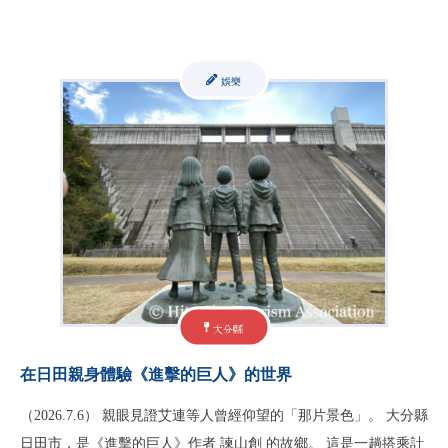
娛樂
大分縣
在日田親身體驗《進擊的巨人》的世界
（2026.7.6） 親眼見證艾連等人曾經仰望的「那片景色」。 大分縣
日田市，是《進擊的巨人》作者 諫山創 的故鄉。 這是一趟搭乘計