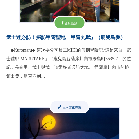
鹿兒島縣
武士迷必訪！探訪甲冑聖地「甲冑丸武」（鹿兒島縣）
◆Kuromaru◆ 這次要分享員工MIKI的假期冒險記♪這是來自「武
士鎧甲 MARUTAKE」（鹿兒島縣薩摩川內市湯島町3535-7）的遊
記，是鎧甲、武士與武士道愛好者必訪之地。 從薩摩川內市的旅
館出發，租車不到…
日本文化體驗