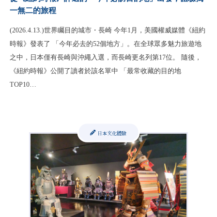
一無二的旅程
(2026.4.13.)世界矚目的城市・長崎 今年1月，美國權威媒體《紐約
時報》發表了 「今年必去的52個地方」。在全球眾多魅力旅遊地
之中，日本僅有長崎與沖繩入選，而長崎更名列第17位。 隨後，
《紐約時報》公開了讀者於該名單中 「最常收藏的目的地
TOP10…
日本文化體驗