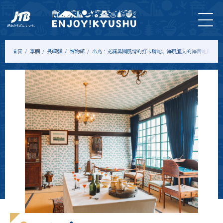
首
最新
旅遊
門
住
示範
專
頁
資訊
＆體
票
宿
課程
欄
驗
首頁
專欄
長崎縣
博物館
出島：充滿異國風情的打卡勝地、海風宜人的海灣地區