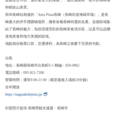
從觀景台可以一邊吹著宜人的海風，一邊欣賞眼前一整片的長崎港
和稻佐山美景。
與JR長崎站相連的「Amu Plaza長崎（長崎街道海鷗市場）」是長
崎最大的伴手禮購物場所，擁有各種長崎特選的名產。這個區域集
結了長崎的魅力，包括現場烹飪的長崎美食演示區，以及可以品嚐
道地美食和地方美酒的區域。
地點就在檢票口前，交通便利，為長崎之旅畫下完美的句點。
出島
地址：長崎縣長崎市出島町6-1 郵編：850-0862
電話號碼：095-821-7200
營業時間：通常8:00-21:00（截至最後入場前20分鐘）
全年開放
https://nagasakidejima.jp/
封面照片提供:長崎県観光連盟・長崎市