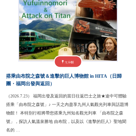
大分縣
搭乘由布院之森號＆進擊的巨人博物館 in HITA（日歸
團・福岡出發與返回）
（2026.7.23） 福岡出發及返回的當日往返巴士之旅★途中可體驗
搭乘「由布院之森號」♪ 一天之內盡享九州人氣觀光列車與話題博
物館！ 本特別行程將帶您搭乘九州知名觀光列車 「由布院之森
號」，探訪人氣溫泉勝地 由布院，以及以《進擊的巨人》聖地聞
名的 …