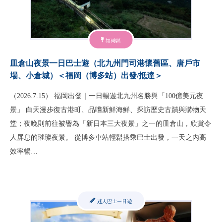
福岡縣
皿倉山夜景一日巴士遊（北九州門司港懷舊區、唐戶市
場、小倉城）＜福岡（博多站）出發/抵達＞
（2026.7.15） 福岡出發｜一日暢遊北九州名勝與「100億美元夜
景」 白天漫步復古港町、品嚐新鮮海鮮、探訪歷史古蹟與購物天
堂；夜晚則前往被譽為「新日本三大夜景」之一的皿倉山，欣賞令
人屏息的璀璨夜景。 從博多車站輕鬆搭乘巴士出發，一天之內高
效率暢…
迷人巴士一日遊