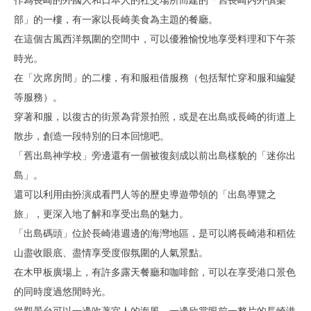
作為長崎的外國人和日本人的社交場所而建的「舊長崎内外俱樂
部」的一樓，有一家以長崎美食為主題的餐廳。
在這個古風西洋氛圍的空間中，可以優雅愉悅地享受料理和下午茶
時光。
在「次席房間」的二樓，有和服租借服務（包括幫忙穿和服和編髮
等服務）。
穿著和服，以復古的街景為背景拍照，或是在出島或長崎的街道上
散步，創造一段特別的日本回憶吧。
「舊出島神学校」旁邊還有一個被復刻成以前出島樣貌的「迷你出
島」。
還可以利用由扮演成看門人等的歷史導遊帶領的「出島導覽之
旅」，更深入地了解和享受出島的魅力。
「出島碼頭」位於長崎港週邊的海灣地區，是可以將長崎港和稻佐
山盡收眼底、盡情享受度假氛圍的人氣景點。
在木甲板廣場上，有許多露天餐廳和咖啡館，可以在享受港口景色
的同時度過悠閒時光。