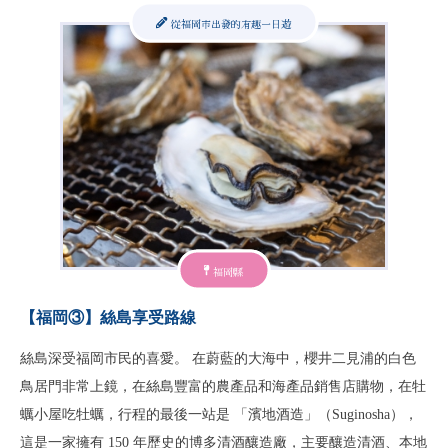
從福岡市出發的有趣一日遊
福岡縣
【福岡③】絲島享受路線
絲島深受福岡市民的喜愛。 在蔚藍的大海中，櫻井二見浦的白色
鳥居門非常上鏡，在絲島豐富的農產品和海產品銷售店購物，在牡
蠣小屋吃牡蠣，行程的最後一站是 「濱地酒造」（Suginosha），
這是一家擁有 150 年歷史的博多清酒釀造廠，主要釀造清酒、本地