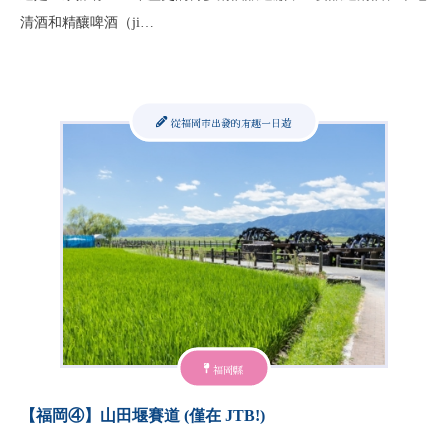
清酒和精釀啤酒（ji…
從福岡市出發的有趣一日遊
福岡縣
【福岡④】山田堰賽道 (僅在 JTB!)