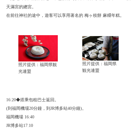
天滿宮的總宮。
在前往神社的途中，遊客可以享用著名的 梅ヶ枝餅 麻糬年糕。
照片提供：福岡県
照片提供：福岡県観
観光連盟
光連盟
16:20◆搭乘包租巴士返回。
(到福岡機場20分鐘，到JR博多站40分鐘)。
福岡機場 16:40
JR博多站17:10