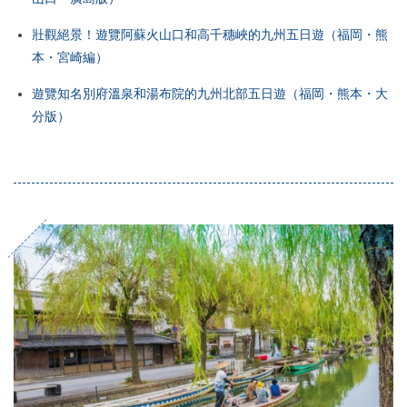
壯觀絕景！遊覽阿蘇火山口和高千穗峽的九州五日遊（福岡・熊
本・宮崎編）
遊覽知名別府溫泉和湯布院的九州北部五日遊（福岡・熊本・大
分版）