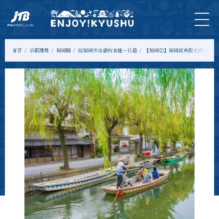
首
最新
旅遊
門
住
示範
專
頁
資訊
＆體
票
宿
課程
欄
驗
首頁
示範課程
福岡縣
從福岡市出發的有趣一日遊
【福岡②】福岡經典觀光路線