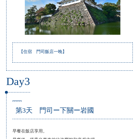
【住宿 門司飯店一晚】
Day3
第3天 門司ー下關ー岩國
早餐在飯店享用。