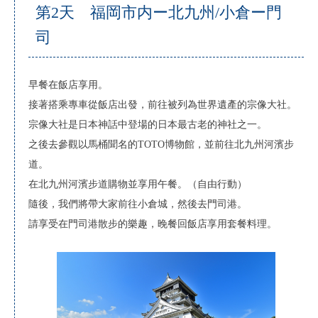
第2天 福岡市内ー北九州/小倉ー門
司
早餐在飯店享用。
接著搭乘專車從飯店出發，前往被列為世界遺產的宗像大社。
宗像大社是日本神話中登場的日本最古老的神社之一。
之後去參觀以馬桶聞名的TOTO博物館，並前往北九州河濱步
道。
在北九州河濱步道購物並享用午餐。（自由行動）
隨後，我們將帶大家前往小倉城，然後去門司港。
請享受在門司港散步的樂趣，晚餐回飯店享用套餐料理。