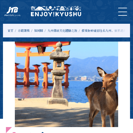
首
最新
旅遊
門
住
示範
專
頁
資訊
＆體
票
宿
課程
欄
驗
首頁
示範課程
福岡縣
九州傳統文化體驗之旅
搭乘新幹線前往北九州、世界遺產宮島