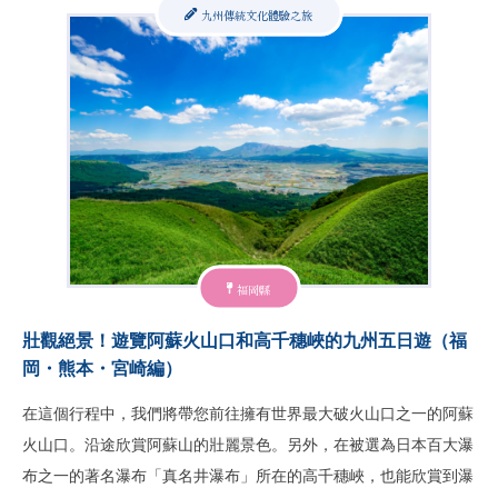
九州傳統文化體驗之旅
福岡縣
壯觀絕景！遊覽阿蘇火山口和高千穗峽的九州五日遊（福
岡・熊本・宮崎編）
在這個行程中，我們將帶您前往擁有世界最大破火山口之一的阿蘇
火山口。沿途欣賞阿蘇山的壯麗景色。另外，在被選為日本百大瀑
布之一的著名瀑布「真名井瀑布」所在的高千穗峽，也能欣賞到瀑