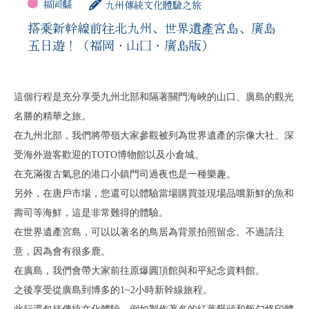
福岡縣
九州傳統文化體驗之旅
搭乘新幹線前往北九州、世界遺產宮島、廣島
五日遊！（福岡・山口・廣島版）
這個行程是充分享受九州北部和隔著關門海峽的山口、廣島的觀光
名勝的精華之旅。
在九州北部，我們將帶嶺大家參觀被列為世界遺產的宗像大社、深
受海外遊客歡迎的TOTO博物館以及小倉城。
在充滿復古氣息的港口小鎮門司過夜也是一種樂趣。
另外，在唐戶市場，您還可以體驗當場購買並現場品嚐新鮮的魚和
壽司等海鮮，這是非常難得的體驗。
在世界遺產宮島，可以以著名的鳥居為背景拍照留念。不過請注
意，因為會有很多鹿。
在廣島，我們會帶大家前往原爆圓頂館與和平紀念資料館。
之後享受從廣島到博多的1~2小時新幹線旅程。