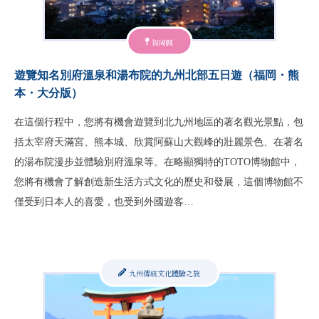
福岡縣
遊覽知名別府溫泉和湯布院的九州北部五日遊（福岡・熊
本・大分版）
在這個行程中，您將有機會遊覽到北九州地區的著名觀光景點，包
括太宰府天滿宮、熊本城、欣賞阿蘇山大觀峰的壯麗景色、在著名
的湯布院漫步並體驗別府溫泉等。在略顯獨特的TOTO博物館中，
您將有機會了解創造新生活方式文化的歷史和發展，這個博物館不
僅受到日本人的喜愛，也受到外國遊客…
九州傳統文化體驗之旅