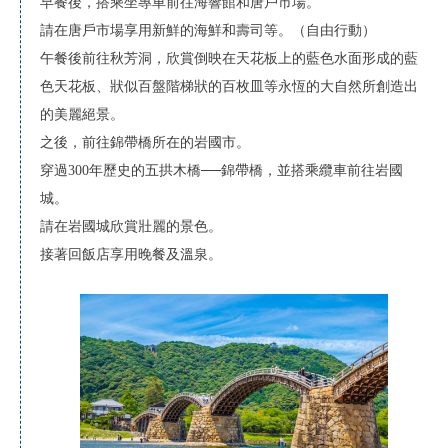
早餐後，搭乘坐專車前往海響館和唐戶市場。
請在唐戶市場享用新鮮的海鮮和壽司等。（自由行動）
午餐後前往秋芳洞，欣賞倒映在天花板上的藍色水面形成的藍
色天花板、狀似百盤階梯狀的百枚皿等永恆的大自然所創造出
的美麗絕景。
之後，前往錦帶橋所在的岩國市。
穿過300年歷史的五拱木橋──錦帶橋，並搭乘纜車前往岩國
城。
請在岩國城欣賞壯麗的景色。
接著回飯店享用晚餐及溫泉。