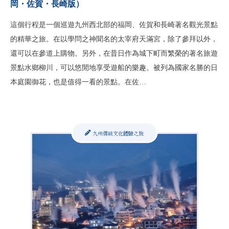
岡・佐賀・長崎版）
這個行程是一個巡遊九州西北部的福岡、佐賀和長崎著名觀光景點
的精華之旅。在以學問之神聞名的太宰府天滿宮，除了參拜以外，
還可以在參道上購物。另外，在昔日作為城下町而繁榮的著名旅遊
景點水鄉柳川，可以悠閒地享受遊船的樂趣。被列為國家名勝的日
本庭園御花，也是值得一看的景點。在佐…
九州傳統文化體驗之旅