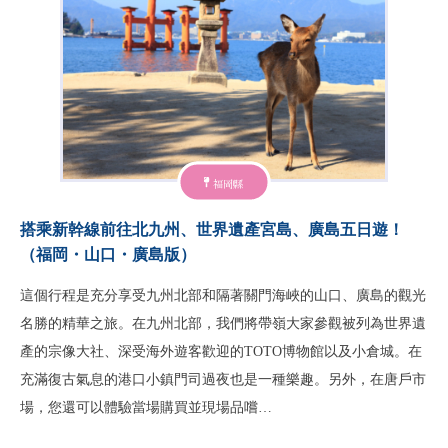
福岡縣
搭乘新幹線前往北九州、世界遺產宮島、廣島五日遊！
（福岡・山口・廣島版）
這個行程是充分享受九州北部和隔著關門海峽的山口、廣島的觀光
名勝的精華之旅。在九州北部，我們將帶嶺大家參觀被列為世界遺
產的宗像大社、深受海外遊客歡迎的TOTO博物館以及小倉城。在
充滿復古氣息的港口小鎮門司過夜也是一種樂趣。另外，在唐戶市
場，您還可以體驗當場購買並現場品嚐…