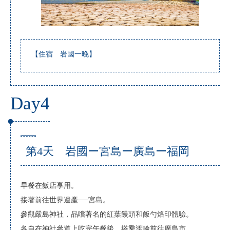
【住宿 岩國一晚】
Day4
第4天 岩國ー宮島ー廣島ー福岡
早餐在飯店享用。
接著前往世界遺產──宮島。
參觀嚴島神社，品嚐著名的紅葉饅頭和飯勺烙印體驗。
各自在神社參道上吃完午餐後，搭乘渡輪前往廣島市。