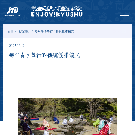
首
最新
旅遊
門
住
示範
專
頁
資訊
＆體
票
宿
課程
欄
驗
首頁
最新資訊
每年春季舉行的傳統優雅儀式
2025.03.10
每年春季舉行的傳統優雅儀式