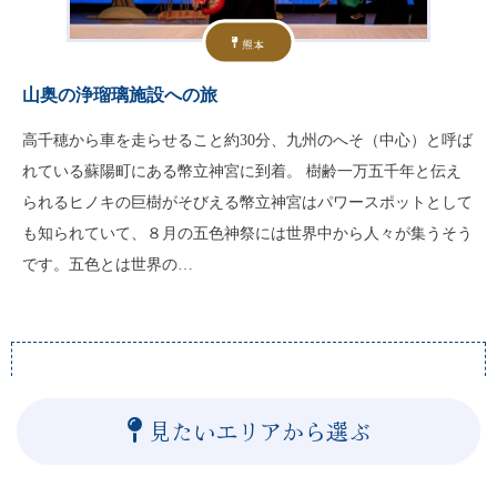
熊本
山奥の浄瑠璃施設への旅
高千穂から車を走らせること約30分、九州のへそ（中心）と呼ば
れている蘇陽町にある幣立神宮に到着。 樹齢一万五千年と伝え
られるヒノキの巨樹がそびえる幣立神宮はパワースポットとして
も知られていて、８月の五色神祭には世界中から人々が集うそう
です。五色とは世界の…
見たいエリアから選ぶ