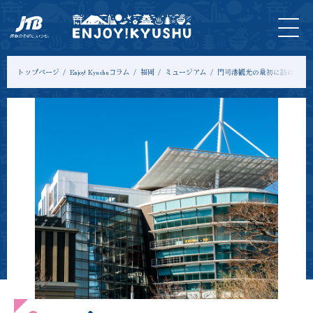
HOME
最新
ツアー
入
宿
モデル
コ
情報
＆体験
場
泊
コース
ラ
券
ム
トップページ
Enjoy! Kyushuコラム
福岡
ミュージアム
門司港観光の最初に訪れたい