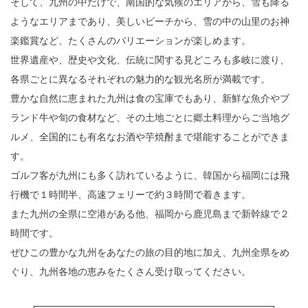
そして、九州の中だけで、南国的な気候のエリアから、雪も降る
ようなエリアまであり、美しいビーチから、雪の中の山里のお神
楽鑑賞など、たくさんのバリエーションが楽しめます。
世界遺産や、歴史や文化、伝統に関する見どころも多岐に渡り、
各県ごとに異なるそれぞれの魅力的な観光名所が満載です。
豊かな自然に恵まれた九州は食の宝庫でもあり、新鮮な魚介やブ
ランド牛や旬の食材など、その土地ごとに郷土料理からご当地グ
ルメ、全国的にも有名なお酒や芋焼酎まで堪能することができま
す。
ゴルフ客が九州にも多く訪れているように、韓国から福岡には飛
行機で１時間半、高速フェリーで約３時間で着きます。
また九州の全県に空港がある他、福岡から鹿児島まで新幹線で２
時間です。
ぜひこの豊かな九州をあなたの旅の目的地に加え、九州全県をめ
ぐり、九州各地の恵みをたくさん受け取ってください。