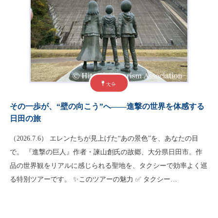
大分
その一歩が、“壁の向こう”へ――進撃の世界を体感する
日田の旅
（2026.7.6） エレンたちが見上げた“あの景色”を、あなたの目
で。 『進撃の巨人』作者・諫山創氏の故郷、大分県日田市。作
品の世界観をリアルに感じられる聖地を、タクシーで効率よく巡
る特別ツアーです。 ✨このツアーの魅力 ✅ タクシー…