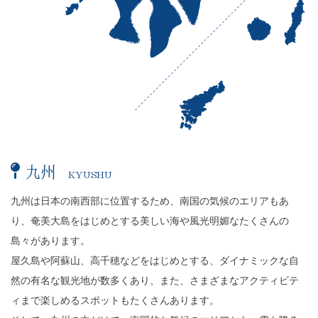
九州
KYUSHU
FUKUOKA
SAGA
NAGASAKI
KUMAMOTO
OITA%E3%80%80
MIYAZAKI
KAGOSHIMA
九州は日本の南西部に位置するため、南国の気候のエリアもあ
り、奄美大島をはじめとする美しい海や風光明媚なたくさんの
島々があります。
屋久島や阿蘇山、高千穂などをはじめとする、ダイナミックな自
然の有名な観光地が数多くあり、また、さまざまなアクティビテ
ィまで楽しめるスポットもたくさんあります。