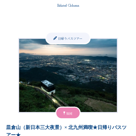
Related Column
日帰りバスツアー
福岡
皿倉山（新日本三大夜景）× 北九州満喫★日帰りバスツ
アー★