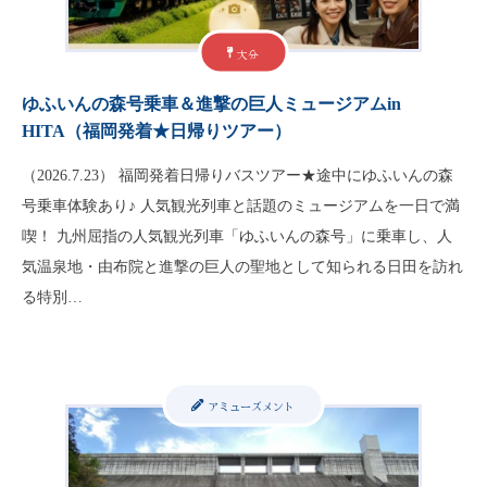
大分
ゆふいんの森号乗車＆進撃の巨人ミュージアムin
HITA（福岡発着★日帰りツアー）
（2026.7.23） 福岡発着日帰りバスツアー★途中にゆふいんの森
号乗車体験あり♪ 人気観光列車と話題のミュージアムを一日で満
喫！ 九州屈指の人気観光列車「ゆふいんの森号」に乗車し、人
気温泉地・由布院と進撃の巨人の聖地として知られる日田を訪れ
る特別…
アミューズメント