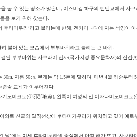
 볼 수 있는 명소가 많은데, 이즈미강 하구의 벤텐교에서 사쿠라이
몰을 보기 위해 찾는다.
 후타미우라’라고 불리는데 반해, 겐카이나다에 지는 석양이 
란히 붙어 있는 모습에서 부부바위라고 불리는 큰 바위.
 연결된 부부바위는 사쿠라이 신사(국가지정 중요문화재)의 신전(
0m, 지름 50㎝, 무게는 약 1.5톤에 달하며, 매년 4월 하순부터
주련줄 교체가 이루어진다.
나기노미코토(伊邪那岐命), 왼쪽이 여성의 신 이자나미노미코토(
 이와토 신굴의 일직선상에 후타미가우라가 위치하고 있어 예로
긴 날)에는 이세 후타미우라의 중심에서 아침 해가 뜨고, 사쿠