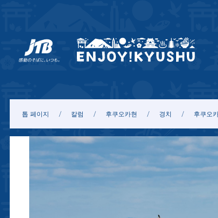
톱 페이지
칼럼
후쿠오카현
경치
후쿠오카