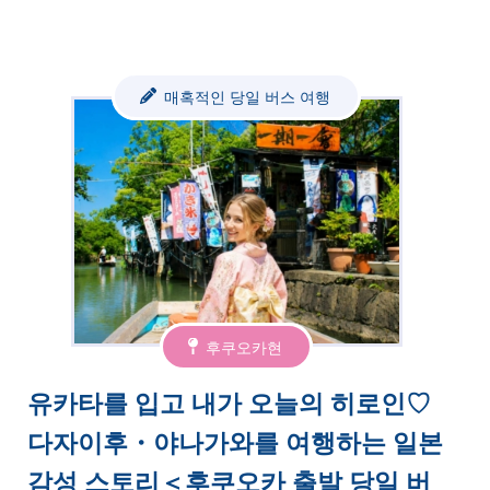
매혹적인 당일 버스 여행
후쿠오카현
유카타를 입고 내가 오늘의 히로인♡
다자이후・야나가와를 여행하는 일본
감성 스토리＜후쿠오카 출발 당일 버