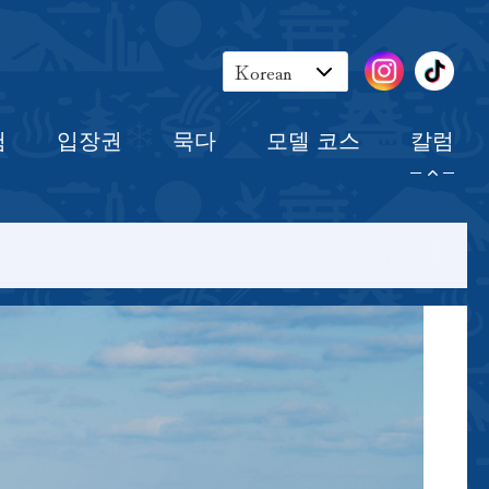
장권
묵다
모델 코스
칼럼
Korean
English
험
입장권
묵다
모델 코스
칼럼
Japanese
Chinese