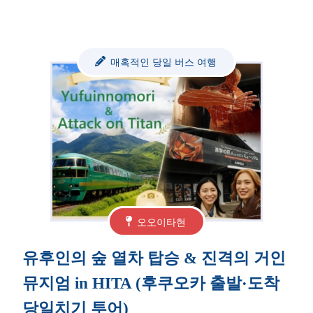
매혹적인 당일 버스 여행
오오이타현
유후인의 숲 열차 탑승 & 진격의 거인
뮤지엄 in HITA (후쿠오카 출발·도착
당일치기 투어)