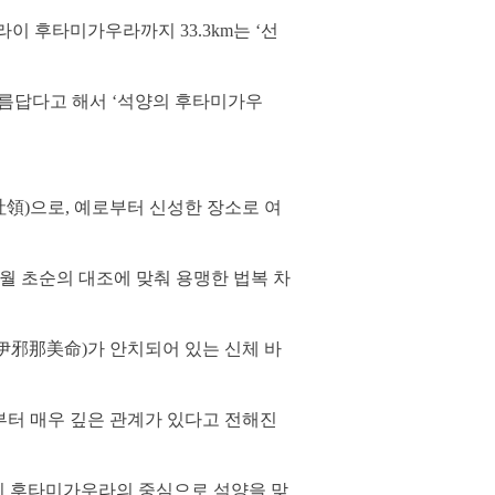
 후타미가우라까지 33.3km는 ‘선
아름답다고 해서 ‘석양의 후타미가우
社領)으로, 예로부터 신성한 장소로 여
 5월 초순의 대조에 맞춰 용맹한 법복 차
伊邪那美命)가 안치되어 있는 신체 바
부터 매우 깊은 관계가 있다고 전해진
라이 후타미가우라의 중심으로 석양을 맞