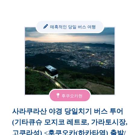
매혹적인 당일 버스 여행
후쿠오카현
사라쿠라산 야경 당일치기 버스 투어
(기타큐슈 모지코 레트로, 가라토시장,
고쿠라성) <후쿠오카(하카타역) 출발/