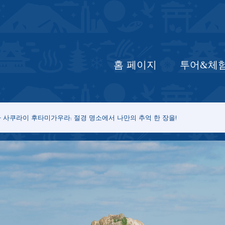
홈 페이지
최신 정보
투어&체험
입
홈 페이지
투어&체
 사쿠라이 후타미가우라: 절경 명소에서 나만의 추억 한 장을!