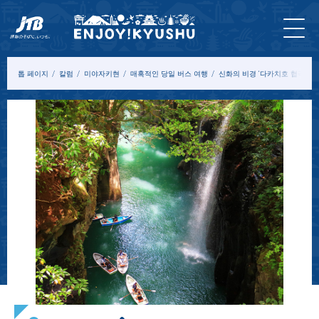
홈 페
최신
투어&
입장
묵
모델
칼
이지
정보
체험
권
다
코스
럼
톱 페이지
칼럼
미야자키현
매혹적인 당일 버스 여행
신화의 비경 ‘다카치호 협곡’ &