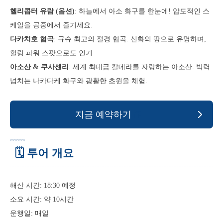
헬리콥터 유람 (옵션)
: 하늘에서 아소 화구를 한눈에! 압도적인 스
케일을 공중에서 즐기세요.
다카치호 협곡
: 규슈 최고의 절경 협곡. 신화의 땅으로 유명하며,
힐링 파워 스팟으로도 인기.
아소산 & 쿠사센리
: 세계 최대급 칼데라를 자랑하는 아소산. 박력
넘치는 나카다케 화구와 광활한 초원을 체험.
지금 예약하기
🗓 투어 개요
해산 시간: 18:30 예정
소요 시간: 약 10시간
운행일: 매일