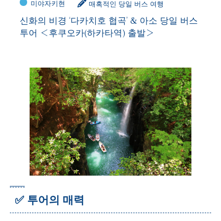
미야자키현
매혹적인 당일 버스 여행
신화의 비경 ‘다카치호 협곡’ & 아소 당일 버스
투어 ＜후쿠오카(하카타역) 출발＞
✅ 투어의 매력