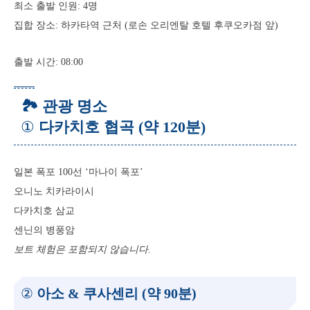
최소 출발 인원: 4명
집합 장소: 하카타역 근처 (로손 오리엔탈 호텔 후쿠오카점 앞)
출발 시간: 08:00
🏞 관광 명소
①
다카치호 협곡 (약 120분)
일본 폭포 100선 ‘마나이 폭포’
오니노 치카라이시
다카치호 삼교
센닌의 병풍암
보트 체험은 포함되지 않습니다.
②
아소 & 쿠사센리 (약 90분)