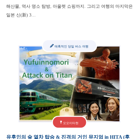
해산물, 역사 명소 탐방, 아울렛 쇼핑까지. 그리고 여행의 마지막은
일본 신(新) 3…
매혹적인 당일 버스 여행
오오이타현
유후인의 숲 열차 탑승 & 진격의 거인 뮤지엄 in HITA (후