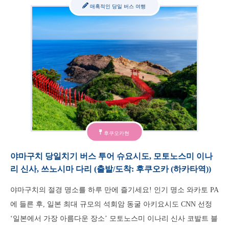
매혹적인 당일 버스 여행
후쿠오카현
야마구치 당일치기 버스 투어 슈요시도, 모토노스미 이나
리 신사, 쓰노시마 다리 (출발/도착: 후쿠오카 (하카타역))
야마구치의 절경 명소를 하루 만에 즐기세요! 인기 명소 와카토 PA
에 들른 후, 일본 최대 규모의 석회암 동굴 아키요시도 CNN 선정
‘일본에서 가장 아름다운 장소’ 모토노스미 이나리 신사 코발트 블