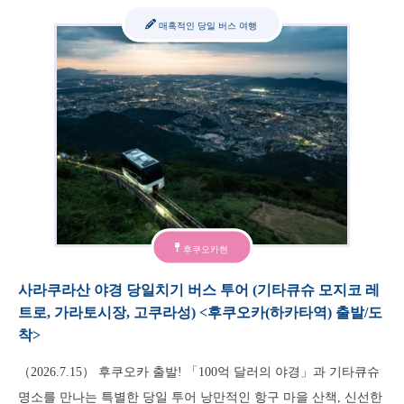
매혹적인 당일 버스 여행
후쿠오카현
사라쿠라산 야경 당일치기 버스 투어 (기타큐슈 모지코 레
트로, 가라토시장, 고쿠라성) <후쿠오카(하카타역) 출발/도
착>
（2026.7.15） 후쿠오카 출발! 「100억 달러의 야경」과 기타큐슈
명소를 만나는 특별한 당일 투어 낭만적인 항구 마을 산책, 신선한