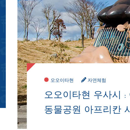
오오이타현
자연체험
오오이타현 우사시 :
동물공원 아프리칸 