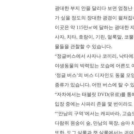
광대한 부지 안을 달리다 보면 엄청난
가 싶을 정도의 장대한 광경이 펼쳐집
이곳은 약 115만㎡에 달하는 광대한
사자, 치타, 호랑이, 기린, 얼룩말, 코
물들을 관찰할 수 있습니다.
“정글버스에서 사자나 코끼리, 낙타에
야생동물의 박력있는 모습에 어른도 아
‘정글 버스’의 버스 디자인도 동물 모양
종류가 있습니다. 어떤 버스에 탈 수 
“자차에서는 태블릿 DVD(유료)를 통
입장 중에는 사파리 존을 몇 번이라도 돌
“‘만남의 구역’에서는 캐피바라, 고슴
다람쥐 원숭이 숲, 만남의 목장, 승마 
또한, 도그 살롱과 캣 살롱에서는 귀