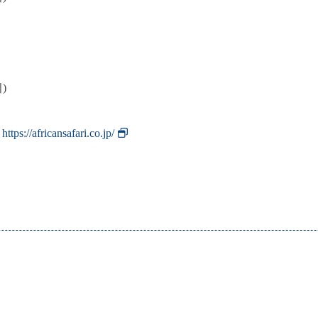
)
리
https://africansafari.co.jp/