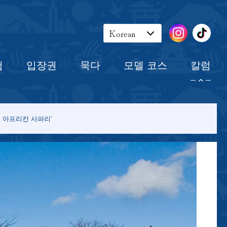
장권
묵다
모델 코스
칼럼
Korean
English
험
입장권
묵다
모델 코스
칼럼
Japanese
Chinese
 아프리칸 사파리’