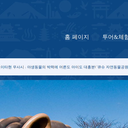
홈 페이지
최신 정보
투어&체험
입
홈 페이지
투어&체
이타현 우사시 : 야생동물의 박력에 어른도 아이도 대흥분! ‘큐슈 자연동물공원