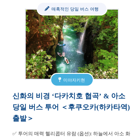
매혹적인 당일 버스 여행
미야자키현
신화의 비경 ‘다카치호 협곡’ & 아소
당일 버스 투어 ＜후쿠오카(하카타역)
출발＞
✅ 투어의 매력 헬리콥터 유람 (옵션): 하늘에서 아소 화