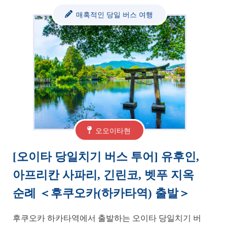
매혹적인 당일 버스 여행
오오이타현
[오이타 당일치기 버스 투어] 유후인,
아프리칸 사파리, 긴린코, 벳푸 지옥
순례 ＜후쿠오카(하카타역) 출발＞
후쿠오카 하카타역에서 출발하는 오이타 당일치기 버