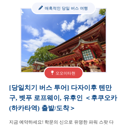
매혹적인 당일 버스 여행
오오이타현
[당일치기 버스 투어] 다자이후 텐만
구, 벳푸 로프웨이, 유후인 ＜후쿠오카
(하카타역) 출발/도착＞
지금 예약하세요! 학문의 신으로 유명한 파워 스팟 다