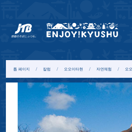
톱 페이지
칼럼
오오이타현
자연체험
오오