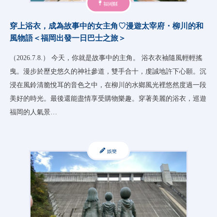
福岡縣
穿上浴衣，成為故事中的女主角♡漫遊太宰府・柳川的和
風物語＜福岡出發一日巴士之旅＞
（2026.7.8.） 今天，你就是故事中的主角。 浴衣衣袖隨風輕輕搖
曳。漫步於歷史悠久的神社參道，雙手合十，虔誠地許下心願。沉
浸在風鈴清脆悅耳的音色之中，在柳川的水鄉風光裡悠然度過一段
美好的時光。最後還能盡情享受購物樂趣。穿著美麗的浴衣，巡遊
福岡的人氣景…
娛樂