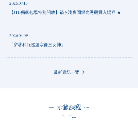
2026.07.15
【JTB獨家包場特別開放】鍋ヶ滝夜間燈光秀觀賞入場券 ★
2026.04.09
「穿著和服巡遊宗像三女神」
最新資訊一覽
示範課程
Trip Ideas