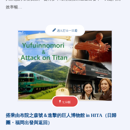
效率暢…
迷人巴士一日遊
大分縣
搭乘由布院之森號＆進擊的巨人博物館 in HITA（日歸
團・福岡出發與返回）