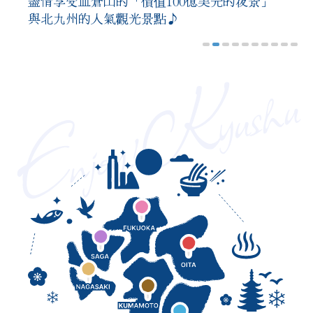
盡情享受皿倉山的「價值100億美元的夜景」
【JTB獨家包場特別開放】鍋ヶ滝夜間燈光秀
穿上和服，成為旅途的女主角♡太宰府・柳川
品味日本！ 與傳奇釀酒世家後裔共度燒酒與文
搭乘由布院之森號＆進擊的巨人博物館 in
與北九州的人氣觀光景點♪
觀賞入場券 ★
福岡出發！迷人巴士一日遊！
和風物語巴士之旅
零壓力玩壹岐！搭計程車輕鬆GO♪
化體驗之旅。
HITA（日歸團・福岡出發與返回）
歡迎來到博多舊城區！
地球之謎。探訪只有這裡才能看到的溫泉源
於日本第一座禪寺，感受禪與茶的魅力