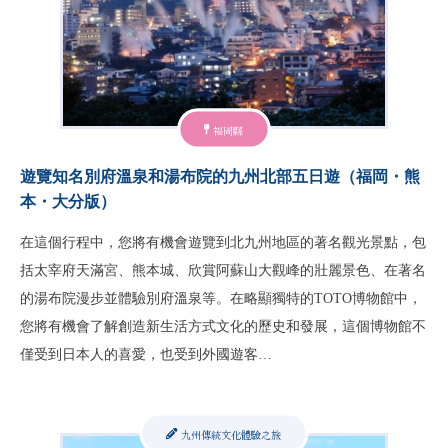
福岡縣
遊覽知名別府溫泉和湯布院的九州北部五日遊（福岡・熊
本・大分版）
在這個行程中，您將有機會遊覽到北九州地區的著名觀光景點，包
括太宰府天滿宮、熊本城、欣賞阿蘇山大觀峰的壯麗景色、在著名
的湯布院漫步並體驗別府溫泉等。在略顯獨特的TOTO博物館中，
您將有機會了解創造新生活方式文化的歷史和發展，這個博物館不
僅受到日本人的喜愛，也受到外國遊客…
九州傳統文化體驗之旅