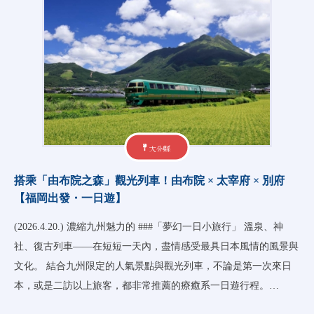
大分縣
搭乘「由布院之森」觀光列車！由布院 × 太宰府 × 別府
【福岡出發・一日遊】
(2026.4.20.) 濃縮九州魅力的 ###「夢幻一日小旅行」 溫泉、神
社、復古列車——在短短一天內，盡情感受最具日本風情的風景與
文化。 結合九州限定的人氣景點與觀光列車，不論是第一次來日
本，或是二訪以上旅客，都非常推薦的療癒系一日遊行程。…