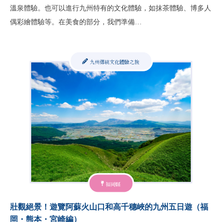
溫泉體驗。也可以進行九州特有的文化體驗，如抹茶體驗、博多人
偶彩繪體驗等。在美食的部分，我們準備…
九州傳統文化體驗之旅
福岡縣
壯觀絕景！遊覽阿蘇火山口和高千穗峽的九州五日遊（福
岡・熊本・宮崎編）