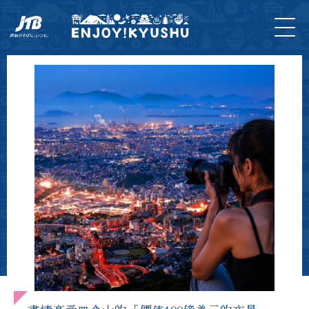
首
最新
旅遊
門
住
示範
專
頁
資訊
＆體
票
宿
課程
欄
驗