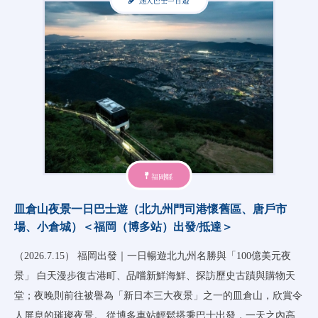
迷人巴士一日遊
福岡縣
皿倉山夜景一日巴士遊（北九州門司港懷舊區、唐戶市
場、小倉城）＜福岡（博多站）出發/抵達＞
（2026.7.15） 福岡出發｜一日暢遊北九州名勝與「100億美元夜
景」 白天漫步復古港町、品嚐新鮮海鮮、探訪歷史古蹟與購物天
堂；夜晚則前往被譽為「新日本三大夜景」之一的皿倉山，欣賞令
人屏息的璀璨夜景。 從博多車站輕鬆搭乘巴士出發，一天之內高