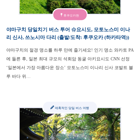
후쿠오카현
야마구치 당일치기 버스 투어 슈요시도, 모토노스미 이나
리 신사, 쓰노시마 다리 (출발/도착: 후쿠오카 (하카타역))
야마구치의 절경 명소를 하루 만에 즐기세요! 인기 명소 와카토 PA
에 들른 후, 일본 최대 규모의 석회암 동굴 아키요시도 CNN 선정
‘일본에서 가장 아름다운 장소’ 모토노스미 이나리 신사 코발트 블
루 바다 위…
매혹적인 당일 버스 여행