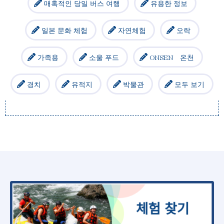
매혹적인 당일 버스 여행
유용한 정보
일본 문화 체험
자연체험
오락
가족용
소울 푸드
ONSEN 온천
경치
유적지
박물관
모두 보기