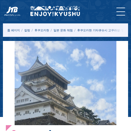
홈 페
최신
투어&
입장
묵
모델
칼
이지
정보
체험
권
다
코스
럼
톱 페이지
칼럼
후쿠오카현
일본 문화 체험
후쿠오카현 기타큐슈시 고쿠라성: 일본에서