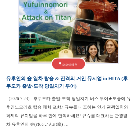
오오이타현
유후인의 숲 열차 탑승 & 진격의 거인 뮤지엄 in HITA (후
쿠오카 출발·도착 당일치기 투어)
（2026.7.23） 후쿠오카 출발·도착 당일치기 버스 투어★도중에 유
후인노모리호 탑승 체험 포함♪ 규슈를 대표하는 인기 관광열차와
화제의 뮤지엄을 하루 만에 만끽하세요! 규슈를 대표하는 관광열
차 유후인의 숲(ゆふいんの森) …