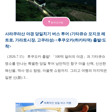
후쿠오카현
사라쿠라산 야경 당일치기 버스 투어 (기타큐슈 모지코 레
트로, 가라토시장, 고쿠라성) <후쿠오카(하카타역) 출발/도
착>
（2026.7.15） 후쿠오카 출발! 「100억 달러의 야경」과 기타큐슈
명소를 만나는 특별한 당일 투어 낭만적인 항구 마을 산책, 신선한
해산물, 역사 명소 탐방, 아울렛 쇼핑까지. 그리고 여행의 마지막은
일본 신(新) 3…
매혹적인 당일 버스 여행