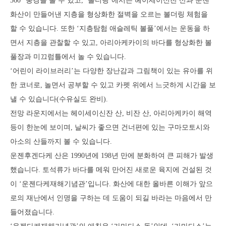
360° 풍경을 볼 수 있고, ‘볼더링’에서는 헤이세이신잔 산과 운젠
화산이 만들어낸 지층을 형상화한 절벽을 오르는 볼더링 체험을
할 수 있습니다. 또한 ‘지층탐험 애슬레틱 볼풀’에서는 운동을 하
면서 지층을 관찰할 수 있고, 아리아케카이의 바다를 형상화한 볼
풀장과 미끄럼틀에서 놀 수 있습니다.
‘어린이 라이브러리’는 다양한 장난감과 그림책이 있는 유아를 위
한 코너로, 놀면서 공부할 수 있고 카펫 위에서 느긋하게 시간을 보
낼 수 있습니다(수유실도 완비).
전망 라운지에서는 헤이세이신잔 산, 비잔 산, 아리아케카이 해역
등이 한눈에 보이며, 날씨가 좋으면 건너편에 있는 구마모토시와
아소의 산들까지 볼 수 있습니다.
운젠후겐다케 산은 1990년에 198년 만에 분화하여 큰 피해가 발생
했습니다. 토석류가 바다를 메워 만어진 새로운 육지에 건설된 것
이 ‘운젠다케재해기념관’입니다. 화산에 대한 올바른 이해가 앞으
로의 재난에서 인명을 구하는 데 도움이 되길 바라는 마음에서 만
들어졌습니다.