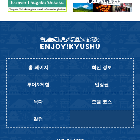
홈 페이지
최신 정보
투어&체험
입장권
묵다
모델 코스
칼럼