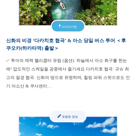
미야자키현
신화의 비경 ‘다카치호 협곡’ & 아소 당일 버스 투어 ＜후
쿠오카(하카타역) 출발＞
✅ 투어의 매력 헬리콥터 유람 (옵션): 하늘에서 아소 화구를 한눈
에! 압도적인 스케일을 공중에서 즐기세요.다카치호 협곡: 규슈 최
고의 절경 협곡. 신화의 땅으로 유명하며, 힐링 파워 스팟으로도 인
기.아소산 & 쿠사센리:…
유용한 정보