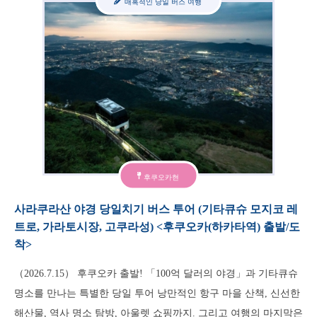
매혹적인 당일 버스 여행
후쿠오카현
사라쿠라산 야경 당일치기 버스 투어 (기타큐슈 모지코 레
트로, 가라토시장, 고쿠라성) <후쿠오카(하카타역) 출발/도
착>
（2026.7.15） 후쿠오카 출발! 「100억 달러의 야경」과 기타큐슈
명소를 만나는 특별한 당일 투어 낭만적인 항구 마을 산책, 신선한
해산물, 역사 명소 탐방, 아울렛 쇼핑까지. 그리고 여행의 마지막은