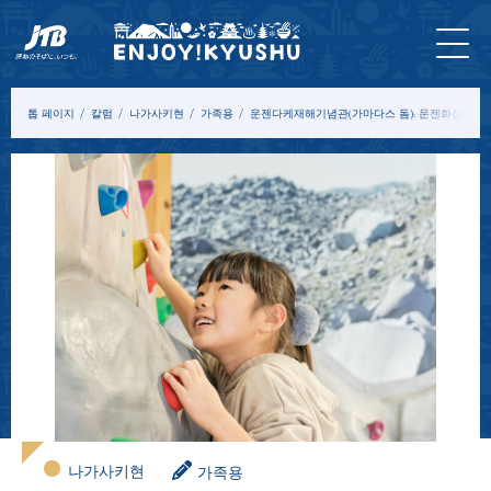
홈 페
최신
투어&
입장
묵
모델
칼
이지
정보
체험
권
다
코스
럼
톱 페이지
칼럼
나가사키현
가족용
운젠다케재해기념관(가마다스 돔): 운젠화산의 매력
나가사키현
가족용