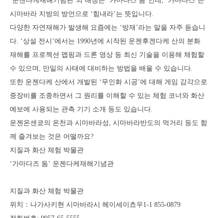
‘운젠다케재해기념관’의 애칭은 ‘가마다스 돔’인데, ‘가마다스’는
시마바라 지방의 방언으로 ‘힘내라’는 뜻입니다.
다양한 자연재해가 발생해 요즘에는 ‘방재’라는 말을 자주 듣습니
다. ‘상설 전시’에서는 1990년에 시작된 운젠후겐다케 산의 분화
재해를 프로젝션 맵핑과 드론 영상 등 최신 기술을 이용해 체험할
수 있으며, 만일의 사태에 대비하는 방법을 배울 수 있습니다.
또한 운젠다케 산에서 개발된 ‘무인화 시공’에 대해 게임 감각으로
중장비를 조종하면서 그 원리를 이해할 수 있는 체험 코너와 화산
예보에 사용되는 관측 기기 소개 등도 있습니다.
운젠온센쿄의 온천과 시마바라성, 시마바라반도의 먹거리 등도 함
께 즐겨보는 것은 어떨까요?
지질과 화산 체험 박물관
‘가마다즈 돔’ 운젠다케재해기념관
지질과 화산 체험 박물관
위치：나가사키현 시마바라시 헤이세이쵸우1-1 855-0879