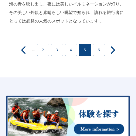
海の青を映し出し、夜には美しいイルミネーションが灯り、
その美しい外観と素晴らしい眺望で知られ、訪れる旅行者に
とっては必見の人気のスポットとなっています…
...
2
3
4
5
6