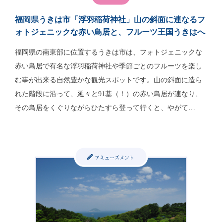
福岡県うきは市「浮羽稲荷神社」山の斜面に連なるフ
ォトジェニックな赤い鳥居と、フルーツ王国うきはへ
福岡県の南東部に位置するうきは市は、フォトジェニックな
赤い鳥居で有名な浮羽稲荷神社や季節ごとのフルーツを楽し
む事が出来る自然豊かな観光スポットです。山の斜面に造ら
れた階段に沿って、延々と91基（！）の赤い鳥居が連なり、
その鳥居をくぐりながらひたすら登って行くと、やがて…
アミューズメント