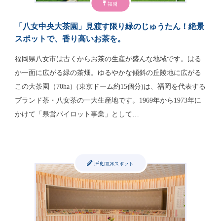
福岡
「八女中央大茶園」見渡す限り緑のじゅうたん！絶景
スポットで、香り高いお茶を。
福岡県八女市は古くからお茶の生産が盛んな地域です。はる
か一面に広がる緑の茶畑。ゆるやかな傾斜の丘陵地に広がる
この大茶園（70ha）(東京ドーム約15個分)は、福岡を代表する
ブランド茶・八女茶の一大生産地です。1969年から1973年に
かけて「県営パイロット事業」として…
歴史関連スポット