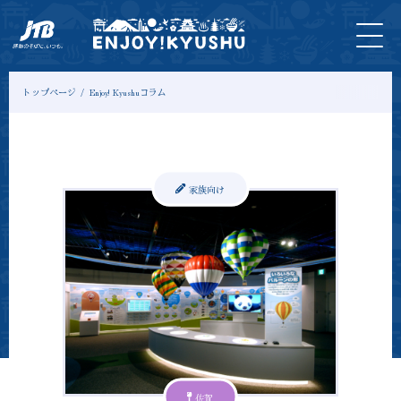
HOME
最新
ツアー
入
宿
モデル
コ
情報
＆体験
場
泊
コース
ラ
券
ム
トップページ
Enjoy! Kyushuコラム
家族向け
佐賀