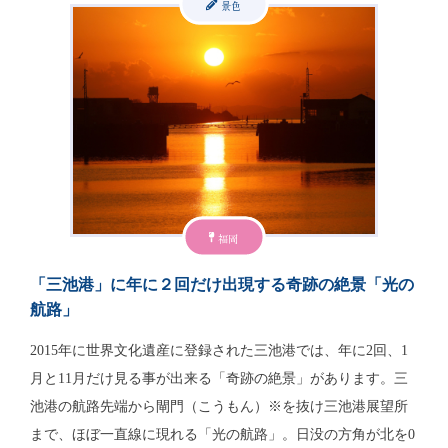
景色
福岡
「三池港」に年に２回だけ出現する奇跡の絶景「光の
航路」
2015年に世界文化遺産に登録された三池港では、年に2回、1
月と11月だけ見る事が出来る「奇跡の絶景」があります。三
池港の航路先端から閘門（こうもん）※を抜け三池港展望所
まで、ほぼ一直線に現れる「光の航路」。日没の方角が北を0