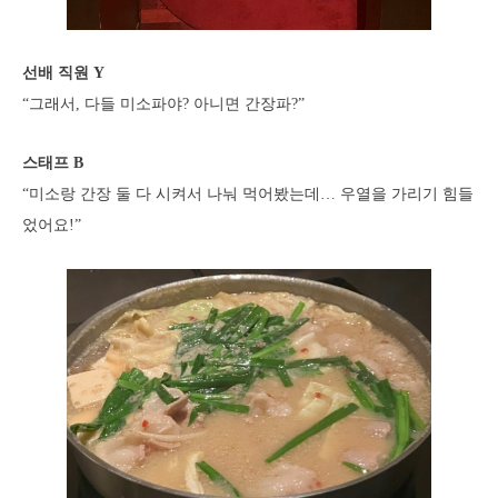
선배 직원 Y
“그래서, 다들 미소파야? 아니면 간장파?”
스태프 B
“미소랑 간장 둘 다 시켜서 나눠 먹어봤는데… 우열을 가리기 힘들
었어요!”