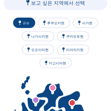
보고 싶은 지역에서 선택
규슈
후쿠오카현
사가현
나가사키현
쿠마모토현
오오이타현
미야자키현
카고시마현