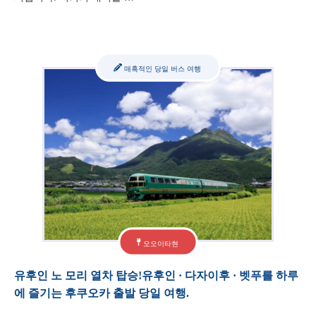
매혹적인 당일 버스 여행
오오이타현
유후인 노 모리 열차 탑승!유후인 · 다자이후 · 벳푸를 하루
에 즐기는 후쿠오카 출발 당일 여행.