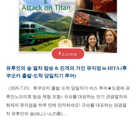
오오이타현
유후인의 숲 열차 탑승 & 진격의 거인 뮤지엄 in HITA (후
쿠오카 출발·도착 당일치기 투어)
（2026.7.23） 후쿠오카 출발·도착 당일치기 버스 투어★도중에 유
후인노모리호 탑승 체험 포함♪ 규슈를 대표하는 인기 관광열차와
화제의 뮤지엄을 하루 만에 만끽하세요! 규슈를 대표하는 관광열
차 유후인의 숲(ゆふいんの森) …