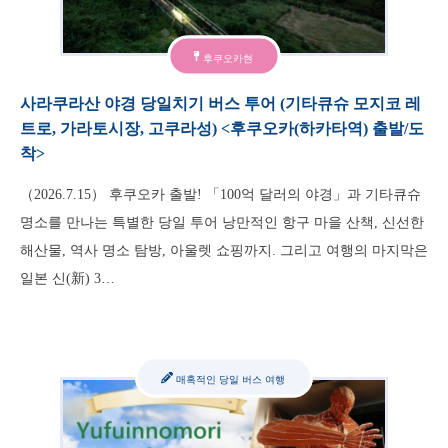
후쿠오카현
사라쿠라산 야경 당일치기 버스 투어 (기타큐슈 모지코 레
트로, 가라토시장, 고쿠라성) <후쿠오카(하카타역) 출발/도
착>
（2026.7.15） 후쿠오카 출발! 「100억 달러의 야경」과 기타큐슈
명소를 만나는 특별한 당일 투어 낭만적인 항구 마을 산책, 신선한
해산물, 역사 명소 탐방, 아울렛 쇼핑까지. 그리고 여행의 마지막은
일본 신(新) 3…
매혹적인 당일 버스 여행