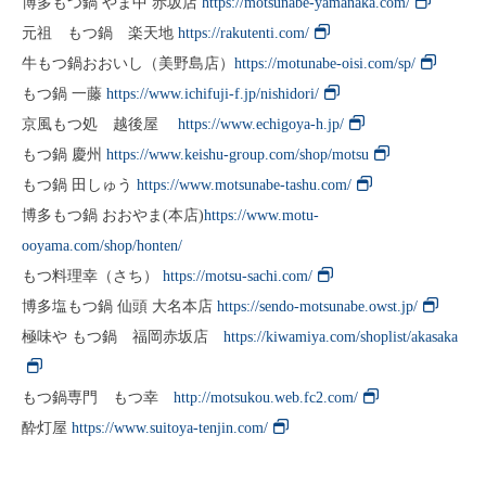
博多もつ鍋 やま中 赤坂店
https://motsunabe-yamanaka.com/
元祖 もつ鍋 楽天地
https://rakutenti.com/
牛もつ鍋おおいし（美野島店）
https://motunabe-oisi.com/sp/
もつ鍋 一藤
https://www.ichifuji-f.jp/nishidori/
京風もつ処 越後屋
https://www.echigoya-h.jp/
もつ鍋 慶州
https://www.keishu-group.com/shop/motsu
もつ鍋 田しゅう
https://www.motsunabe-tashu.com/
博多もつ鍋 おおやま(本店)
https://www.motu-
ooyama.com/shop/honten/
もつ料理幸（さち）
https://motsu-sachi.com/
博多塩もつ鍋 仙頭 大名本店
https://sendo-motsunabe.owst.jp/
極味や もつ鍋 福岡赤坂店
https://kiwamiya.com/shoplist/akasaka
もつ鍋専門 もつ幸
http://motsukou.web.fc2.com/
酔灯屋
https://www.suitoya-tenjin.com/