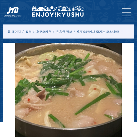
홈 페
최신
투어&
입장
묵
모델
칼
이지
정보
체험
권
다
코스
럼
톱 페이지
칼럼
후쿠오카현
유용한 정보
후쿠오카에서 즐기는 모츠나베!