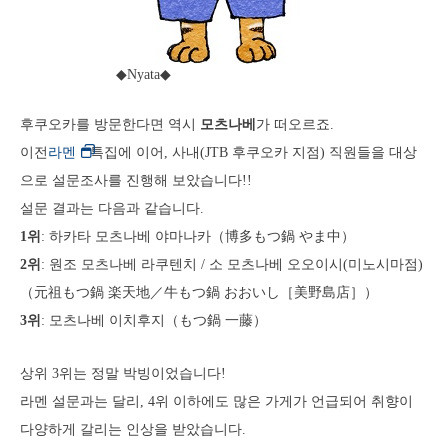
◆Nyata◆
후쿠오카를 방문한다면 역시
모츠나베
가 떠오르죠.
이전
라멘
특집에 이어, 사내(JTB 후쿠오카 지점) 직원들을 대상
으로 설문조사를 진행해 보았습니다!!
설문 결과는 다음과 같습니다.
1위
: 하카타 모츠나베 야마나카（博多もつ鍋 やま中）
2위
: 원조 모츠나베 라쿠텐치 / 소 모츠나베 오오이시(미노시마점)
（元祖もつ鍋 楽天地／牛もつ鍋 おおいし［美野島店］）
3위
: 모츠나베 이치후지（もつ鍋 一藤）
상위 3위는 정말 박빙이었습니다!
라멘 설문과는 달리, 4위 이하에도 많은 가게가 언급되어 취향이
다양하게 갈리는 인상을 받았습니다.