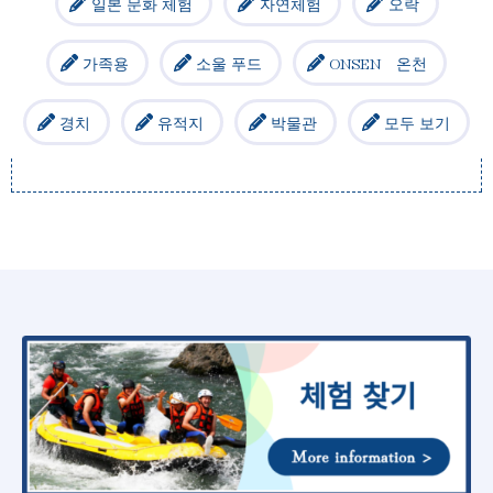
일본 문화 체험
자연체험
오락
가족용
소울 푸드
ONSEN 온천
경치
유적지
박물관
모두 보기